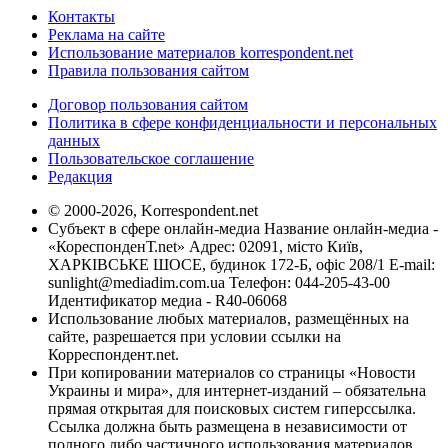
Контакты
Реклама на сайте
Использование материалов korrespondent.net
Правила пользования сайтом
Договор пользования сайтом
Политика в сфере конфиденциальности и персональных
данных
Пользовательское соглашение
Редакция
© 2000-2026, Korrespondent.net
Субъект в сфере онлайн-медиа Название онлайн-медиа -
«КореспонденТ.net» Адрес: 02091, місто Київ,
ХАРКІВСЬКЕ ШОСЕ, будинок 172-Б, офіс 208/1 E-mail:
sunlight@mediadim.com.ua
Телефон: 044-205-43-00
Идентификатор медиа - R40-06068
Использование любых материалов, размещённых на
сайте, разрешается при условии ссылки на
Корреспондент.net.
При копировании материалов со страницы «Новости
Украины и мира», для интернет-изданий – обязательна
прямая открытая для поисковых систем гиперссылка.
Ссылка должна быть размещена в независимости от
полного либо частичного использования материалов.