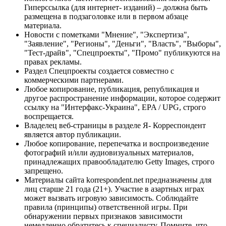
Гиперссылка (для интернет- изданий) – должна быть
размещена в подзаголовке или в первом абзаце
материала.
Новости с пометками "Мнение", "Экспертиза",
"Заявление", "Регионы", "Деньги", "Власть", "Выборы",
"Тест-драйв", "Спецпроекты", "Промо" публикуются на
правах рекламы.
Раздел Спецпроекты создается совместно с
коммерческими партнерами.
Любое копирование, публикация, републикация и
другое распространение информации, которое содержит
ссылку на "Интерфакс-Украина", EPA / UPG, строго
воспрещается.
Владелец веб-страницы в разделе Я- Корреспондент
является автор публикации.
Любое копирование, перепечатка и воспроизведение
фотографий и/или аудиовизуальных материалов,
принадлежащих правообладателю Getty Images, строго
запрещено.
Материалы сайта korrespondent.net предназначены для
лиц старше 21 года (21+). Участие в азартных играх
может вызвать игровую зависимость. Соблюдайте
правила (принципы) ответственной игры. При
обнаружении первых признаков зависимости
немедленно обратитесь к специалисту. Помните, что