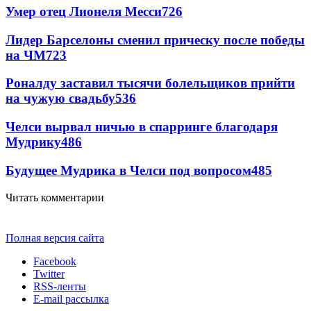
Умер отец Лионеля Месси
726
Лидер Барселоны сменил прическу после победы
на ЧМ
723
Роналду заставил тысячи болельщиков прийти
на чужую свадьбу
536
Челси вырвал ничью в спарринге благодаря
Мудрику
486
Будущее Мудрика в Челси под вопросом
485
Читать комментарии
Полная версия сайта
Facebook
Twitter
RSS-ленты
E-mail рассылка