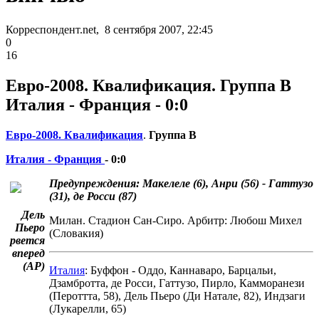
Корреспондент.net, 8 сентября 2007, 22:45
0
16
Евро-2008. Квалификация. Группа В
Италия - Франция - 0:0
Евро-2008. Квалификация
.
Группа В
Италия - Франция
- 0:0
Предупреждения: Макелеле (6), Анри (56) - Гаттузо
(31), де Росси (87)
Дель
Милан. Стадион Сан-Сиро. Арбитр: Любош Михел
Пьеро
(Словакия)
рвется
вперед
(
АР
)
Италия
: Буффон - Оддо, Каннаваро, Барцальи,
Дзамбротта, де Росси, Гаттузо, Пирло, Камморанези
(Пероттта, 58), Дель Пьеро (Ди Натале, 82), Индзаги
(Лукарелли, 65)