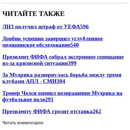
ЧИТАЙТЕ ТАКЖЕ
ЛНЗ получил штраф от УЕФА
596
Довбик успешно завершил углубленное
медицинское обследование
540
Президент ФИФА собрал экстренное совещание
из-за кризисной ситуации
399
За Мудрика развернулась борьба между тремя
клубами АПЛ - СМИ
304
Тренер Челси оценил возвращение Мудрика на
футбольное поле
291
Президенту ФИФА грозит отставка
262
Читать комментарии