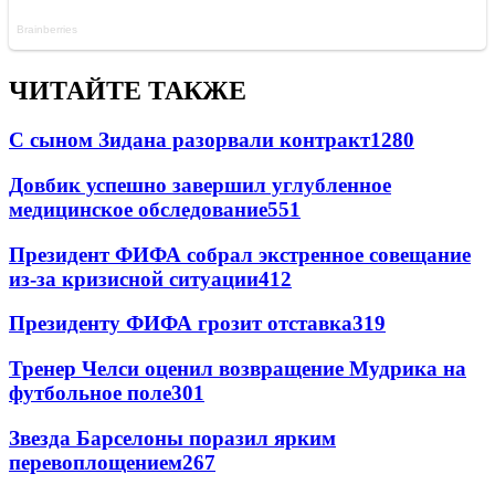
ЧИТАЙТЕ ТАКЖЕ
С сыном Зидана разорвали контракт
1280
Довбик успешно завершил углубленное
медицинское обследование
551
Президент ФИФА собрал экстренное совещание
из-за кризисной ситуации
412
Президенту ФИФА грозит отставка
319
Тренер Челси оценил возвращение Мудрика на
футбольное поле
301
Звезда Барселоны поразил ярким
перевоплощением
267