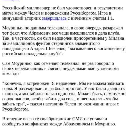
Российский миллиардер не был удовлетворен и результатами
матча между Челси и норвежским Русенборгом. Игра в
минувший вторник
завершилась
с ничейным счетом 1:1.
Моуриньо, по данным телеканала, в свою очередь, раздражал
тот факт, что Абрамович все чаще вмешивался в дела клуба.
Так, в частности, он был недоволен приобретением у Милана
за 30 миллионов фунтов стерлингов знаменитого
нападающего Андрея Шевченко, "вызывавшего восхищение у
российского владельца клуба".
Сам Моуриньо, как отмечает телеканал, не раз говорил о
своих переживаниях в связи с неудачными выступлениями
команды.
"Конечно, я встревожен. Я недоволен. Мы не можем забивать
голы. Я разочарован, игра была простой. У нас было двадцать
шансов, а мы забили только один гол. Может быть, нам нужно
сорок шансов, чтобы забить два гола, и шестьдесят - чтобы
забить три", - сказал наставник Челси по окончании игры с
Русенборгом.
В течение всего сезона британские СМИ не уставали
сообщать о конфликтах между Абрамовичем и Моуриньо.