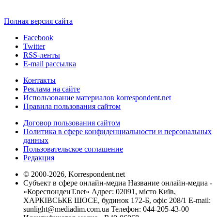
Полная версия сайта
Facebook
Twitter
RSS-ленты
E-mail рассылка
Контакты
Реклама на сайте
Использование материалов korrespondent.net
Правила пользования сайтом
Договор пользования сайтом
Политика в сфере конфиденциальности и персональных
данных
Пользовательское соглашение
Редакция
© 2000-2026, Korrespondent.net
Субъект в сфере онлайн-медиа Название онлайн-медиа -
«КореспонденТ.net» Адрес: 02091, місто Київ,
ХАРКІВСЬКЕ ШОСЕ, будинок 172-Б, офіс 208/1 E-mail:
sunlight@mediadim.com.ua
Телефон: 044-205-43-00