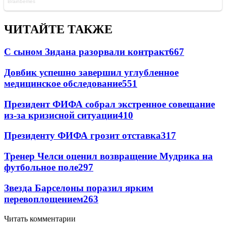
ЧИТАЙТЕ ТАКЖЕ
С сыном Зидана разорвали контракт
667
Довбик успешно завершил углубленное
медицинское обследование
551
Президент ФИФА собрал экстренное совещание
из-за кризисной ситуации
410
Президенту ФИФА грозит отставка
317
Тренер Челси оценил возвращение Мудрика на
футбольное поле
297
Звезда Барселоны поразил ярким
перевоплощением
263
Читать комментарии