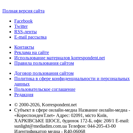
Полная версия сайта
Facebook
Twitter
RSS-ленты
E-mail рассылка
Контакты
Реклама на сайте
Использование материалов korrespondent.net
Правила пользования сайтом
Договор пользования сайтом
Политика в сфере конфиденциальности и персональных
данных
Пользовательское соглашение
Редакция
© 2000-2026, Korrespondent.net
Субъект в сфере онлайн-медиа Название онлайн-медиа -
«КореспонденТ.net» Адрес: 02091, місто Київ,
ХАРКІВСЬКЕ ШОСЕ, будинок 172-Б, офіс 208/1 E-mail:
sunlight@mediadim.com.ua
Телефон: 044-205-43-00
Идентификатор медиа - R40-06068