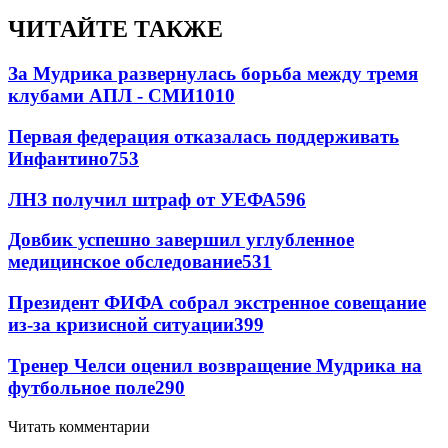
ЧИТАЙТЕ ТАКЖЕ
За Мудрика развернулась борьба между тремя
клубами АПЛ - СМИ
1010
Первая федерация отказалась поддерживать
Инфантино
753
ЛНЗ получил штраф от УЕФА
596
Довбик успешно завершил углубленное
медицинское обследование
531
Президент ФИФА собрал экстренное совещание
из-за кризисной ситуации
399
Тренер Челси оценил возвращение Мудрика на
футбольное поле
290
Читать комментарии