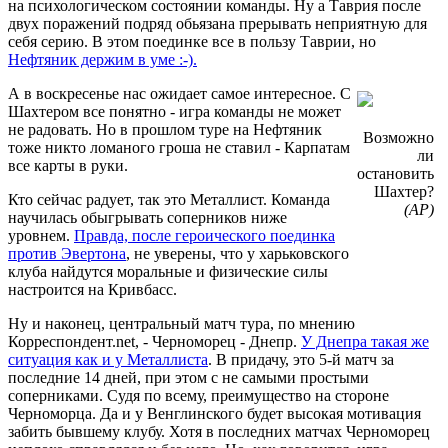
на психологическом состоянии команды. Ну а Таврия после
двух поражений подряд обьязана прерывать неприятную для
себя серию. В этом поединке все в пользу Таврии, но
Нефтяник держим в уме :-).
А в воскресенье нас ожидает самое интересное. С
Шахтером все понятно - игра команды не может
не радовать. Но в прошлом туре на Нефтяник
Возможно
тоже никто ломаного гроша не ставил - Карпатам
ли
все карты в руки.
остановить
Шахтер?
Кто сейчас радует, так это Металлист. Команда
(АР)
научилась обыгрывать соперников ниже
уровнем.
Правда, после героического поединка
против Эвертона
, не уверены, что у харьковского
клуба найдутся моральные и физические силы
настроится на Кривбасс.
Ну и наконец, центральный матч тура, по мнению
Корреспондент.net, - Черноморец - Днепр.
У Днепра такая же
ситуация как и у Металлиста
. В придачу, это 5-й матч за
последние 14 дней, при этом с не самыми простыми
соперниками. Судя по всему, преимущество на стороне
Черноморца. Да и у Венглинского будет высокая мотивация
забить бывшему клубу. Хотя в последних матчах Черноморец