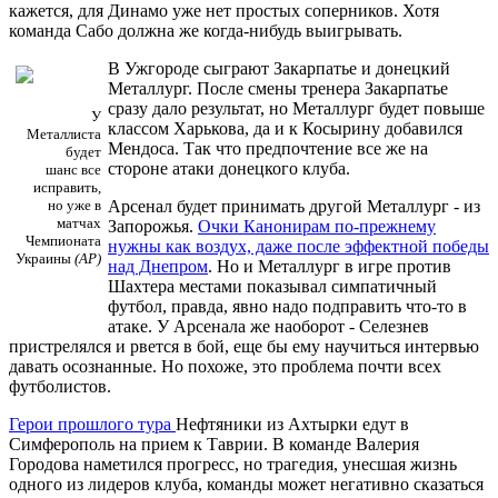
кажется, для Динамо уже нет простых соперников. Хотя
команда Сабо должна же когда-нибудь выигрывать.
В Ужгороде сыграют Закарпатье и донецкий
Металлург. После смены тренера Закарпатье
сразу дало результат, но Металлург будет повыше
У
классом Харькова, да и к Косырину добавился
Металлиста
Мендоса. Так что предпочтение все же на
будет
стороне атаки донецкого клуба.
шанс все
исправить,
но уже в
Арсенал будет принимать другой Металлург - из
матчах
Запорожья.
Очки Канонирам по-прежнему
Чемпионата
нужны как воздух, даже после эффектной победы
Украины
(АР)
над Днепром
. Но и Металлург в игре против
Шахтера местами показывал симпатичный
футбол, правда, явно надо подправить что-то в
атаке. У Арсенала же наоборот - Селезнев
пристрелялся и рвется в бой, еще бы ему научиться интервью
давать осознанные. Но похоже, это проблема почти всех
футболистов.
Герои прошлого тура
Нефтяники из Ахтырки едут в
Симферополь на прием к Таврии. В команде Валерия
Городова наметился прогресс, но трагедия, унесшая жизнь
одного из лидеров клуба, команды может негативно сказаться