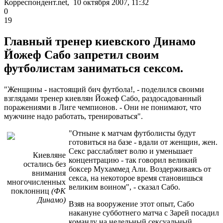
Корреспондент.net, 10 октября 2007, 11:32
0
19
Главный тренер киевского Динамо
Йожеф Сабо запретил своим
футболистам заниматься сексом.
"Женщины - настоящий бич футбола!, - поделился своими
взглядами тренер киевлян Йожеф Сабо, раздосадованный
поражениями в Лиге чемпионов. - Они не понимают, что
мужчине надо работать, тренироваться".
"Отныне к матчам футболисты будут
готовиться на базе - вдали от женщин, жен.
Секс расслабляет волю и уменьшает
Киевляне
концентрацию - так говорил великий
остались без
боксер Мухаммед Али. Воздерживаясь от
внимания
секса, на некоторое время становишься
многочисленных
великим воином", - сказал Сабо.
поклонниц
(ФК
Динамо)
Взяв на вооружение этот опыт, Сабо
накануне субботнего матча с Зарей посадил
команду на недельный сексуальный