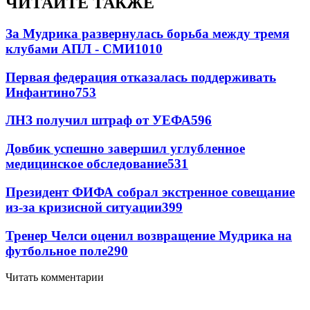
ЧИТАЙТЕ ТАКЖЕ
За Мудрика развернулась борьба между тремя
клубами АПЛ - СМИ
1010
Первая федерация отказалась поддерживать
Инфантино
753
ЛНЗ получил штраф от УЕФА
596
Довбик успешно завершил углубленное
медицинское обследование
531
Президент ФИФА собрал экстренное совещание
из-за кризисной ситуации
399
Тренер Челси оценил возвращение Мудрика на
футбольное поле
290
Читать комментарии