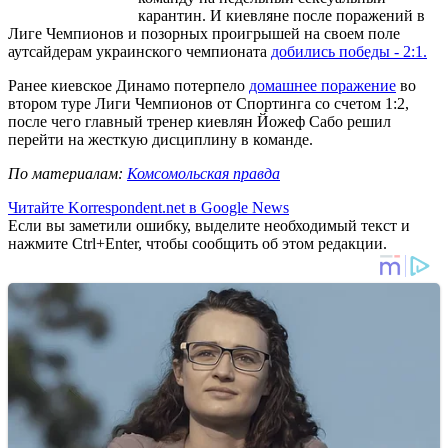
карантин. И киевляне после поражений в
Лиге Чемпионов и позорных проигрышей на своем поле
аутсайдерам украинского чемпионата
добились победы - 2:1.
Ранее киевское Динамо потерпело
домашнее поражение
во
втором туре Лиги Чемпионов от Спортинга со счетом 1:2,
после чего главный тренер киевлян Йожеф Сабо решил
перейти на жесткую дисциплину в команде.
По материалам:
Комсомольская правда
Читайте Korrespondent.net в Google News
Если вы заметили ошибку, выделите необходимый текст и
нажмите Ctrl+Enter, чтобы сообщить об этом редакции.