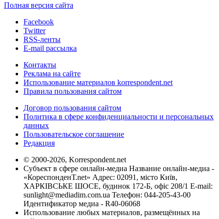
Полная версия сайта
Facebook
Twitter
RSS-ленты
E-mail рассылка
Контакты
Реклама на сайте
Использование материалов korrespondent.net
Правила пользования сайтом
Договор пользования сайтом
Политика в сфере конфиденциальности и персональных
данных
Пользовательское соглашение
Редакция
© 2000-2026, Korrespondent.net
Субъект в сфере онлайн-медиа Название онлайн-медиа -
«КореспонденТ.net» Адрес: 02091, місто Київ,
ХАРКІВСЬКЕ ШОСЕ, будинок 172-Б, офіс 208/1 E-mail:
sunlight@mediadim.com.ua
Телефон: 044-205-43-00
Идентификатор медиа - R40-06068
Использование любых материалов, размещённых на