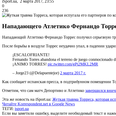
iSport.ua, 2 марта 2017, 23:55
0
236
Нападающего Атлетико Фернандо Торрес
Нападающий Атлетико Фернандо Торрес получил серьезную тра
После борьбы в воздухе Торрес неудачно упал, в падении удари
¡ESCALOFRIANTE!
Fernando Torres abandona el terreno de juego conmocionado de
¡ANIMO TORRES!
pic.twitter.com/gPi2MKL2MR
– Jorge23 (@Delapuentejor)
2 марта 2017 г.
Как сообщает испанская пресса, в подтрибунном помещении То
Отметим, что сам матч Депортиво и Атлетико
завершился внич
Эта же новость на iSport.ua:
Жуткая травма Торреса, которая ис
Читайте Korrespondent.net в Google News
ТЕГИ:
isport.ua
Если вы заметили ошибку, выделите необходимый текст и нажми