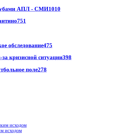
клубами АПЛ - СМИ
1010
антино
751
ое обследование
475
-за кризисной ситуации
398
тбольное поле
278
им исходом