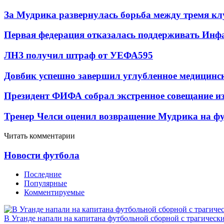
За Мудрика развернулась борьба между тремя 
Первая федерация отказалась поддерживать Инф
ЛНЗ получил штраф от УЕФА
595
Довбик успешно завершил углубленное медицинск
Президент ФИФА собрал экстренное совещание из
Тренер Челси оценил возвращение Мудрика на фу
Читать комментарии
Новости футбола
Последние
Популярные
Комментируемые
В Уганде напали на капитана футбольной сборной с трагическ