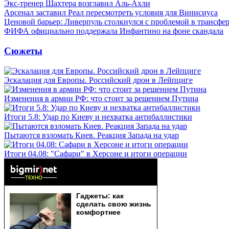
Экс-тренер Шахтера возглавил Аль-Ахли
Арсенал заставил Реал пересмотреть условия для Винисиуса
Ценовой барьер: Ливерпуль столкнулся с проблемой в трансф
ФИФА официально поддержала Инфантино на фоне скандала
Сюжеты
Эскалация для Европы. Российский дрон в Лейпциге
Изменения в армии РФ: что стоит за решением Путина
Итоги 5.8: Удар по Киеву и нехватка антибаллистики
Пытаются взломать Киев. Реакция Запада на удар
Итоги 04.08: "Сафари" в Херсоне и итоги операции