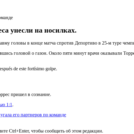
а унесли на носилках.
вму головы в конце матча спротив Депортиво в 25-м туре чемп
вшись головой о газон. Около пяти минут врачи оказывали Торре
spués de este fortísimo golpe.
ррес пришел в сознание.
ью 1:1
.
пугала его партнеров по команде
те Ctrl+Enter, чтобы сообщить об этом редакции.