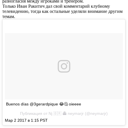
разногласия между игроками и тренером.
Только Иван Ракитич дал свой комментарий клубному
телевидению, тогда как остальные уделяли внимание другим
темам.
Buenos días @3gerardpique 😂🤔 oieeee
Публикация от Nj 🇧🇷 👻 neymarjr (@neymarjr)
Мар 2 2017 в 1:15 PST