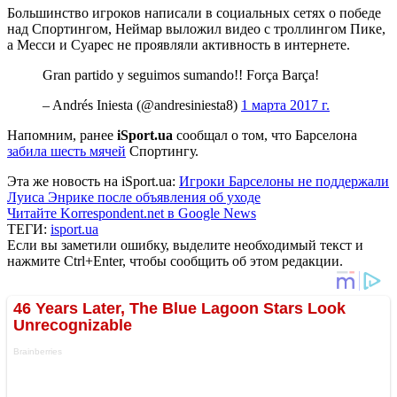
Большинство игроков написали в социальных сетях о победе
над Спортингом, Неймар выложил видео с троллингом Пике,
а Месси и Суарес не проявляли активность в интернете.
Gran partido y seguimos sumando!! Força Barça!
– Andrés Iniesta (@andresiniesta8)
1 марта 2017 г.
Напомним, ранее
iSport.ua
сообщал о том, что Барселона
забила шесть мячей
Спортингу.
Эта же новость на iSport.ua:
Игроки Барселоны не поддержали
Луиса Энрике после объявления об уходе
Читайте Korrespondent.net в Google News
ТЕГИ:
isport.ua
Если вы заметили ошибку, выделите необходимый текст и
нажмите Ctrl+Enter, чтобы сообщить об этом редакции.