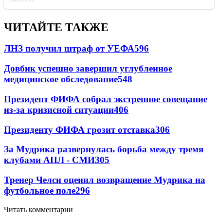
ЧИТАЙТЕ ТАКЖЕ
ЛНЗ получил штраф от УЕФА
596
Довбик успешно завершил углубленное
медицинское обследование
548
Президент ФИФА собрал экстренное совещание
из-за кризисной ситуации
406
Президенту ФИФА грозит отставка
306
За Мудрика развернулась борьба между тремя
клубами АПЛ - СМИ
305
Тренер Челси оценил возвращение Мудрика на
футбольное поле
296
Читать комментарии