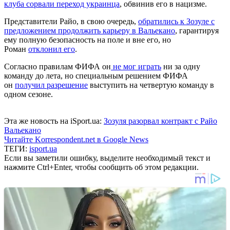
клуба сорвали переход украинца
, обвинив его в нацизме.
Представители Райо, в свою очередь,
обратились к Зозуле с
предложением продолжить карьеру в Вальекано
, гарантируя
ему полную безопасность на поле и вне его, но
Роман
отклонил его
.
Согласно правилам ФИФА он
не мог играть
ни за одну
команду до лета, но специальным решением ФИФА
он
получил разрешение
выступить на четвертую команду в
одном сезоне.
Эта же новость на iSport.ua:
Зозуля разорвал контракт с Райо
Вальекано
Читайте Korrespondent.net в Google News
ТЕГИ:
isport.ua
Если вы заметили ошибку, выделите необходимый текст и
нажмите Ctrl+Enter, чтобы сообщить об этом редакции.