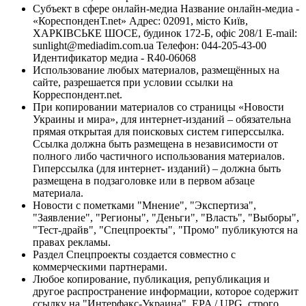
Субъект в сфере онлайн-медиа Название онлайн-медиа -
«КореспонденТ.net» Адрес: 02091, місто Київ,
ХАРКІВСЬКЕ ШОСЕ, будинок 172-Б, офіс 208/1 E-mail:
sunlight@mediadim.com.ua
Телефон: 044-205-43-00
Идентификатор медиа - R40-06068
Использование любых материалов, размещённых на
сайте, разрешается при условии ссылки на
Корреспондент.net.
При копировании материалов со страницы «Новости
Украины и мира», для интернет-изданий – обязательна
прямая открытая для поисковых систем гиперссылка.
Ссылка должна быть размещена в независимости от
полного либо частичного использования материалов.
Гиперссылка (для интернет- изданий) – должна быть
размещена в подзаголовке или в первом абзаце
материала.
Новости с пометками "Мнение", "Экспертиза",
"Заявление", "Регионы", "Деньги", "Власть", "Выборы",
"Тест-драйв", "Спецпроекты", "Промо" публикуются на
правах рекламы.
Раздел Спецпроекты создается совместно с
коммерческими партнерами.
Любое копирование, публикация, републикация и
другое распространение информации, которое содержит
ссылку на "Интерфакс-Украина", EPA / UPG, строго