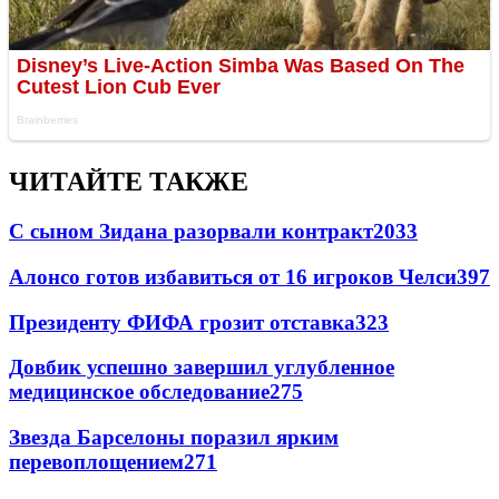
ЧИТАЙТЕ ТАКЖЕ
С сыном Зидана разорвали контракт
2033
Алонсо готов избавиться от 16 игроков Челси
397
Президенту ФИФА грозит отставка
323
Довбик успешно завершил углубленное
медицинское обследование
275
Звезда Барселоны поразил ярким
перевоплощением
271