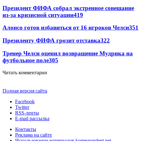
Президент ФИФА собрал экстренное совещание
из-за кризисной ситуации
419
Алонсо готов избавиться от 16 игроков Челси
351
Президенту ФИФА грозит отставка
322
Тренер Челси оценил возвращение Мудрика на
футбольное поле
305
Читать комментарии
Полная версия сайта
Facebook
Twitter
RSS-ленты
E-mail рассылка
Контакты
Реклама на сайте
Использование материалов korrespondent.net