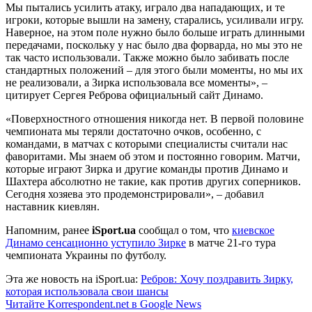
Мы пытались усилить атаку, играло два нападающих, и те
игроки, которые вышли на замену, старались, усиливали игру.
Наверное, на этом поле нужно было больше играть длинными
передачами, поскольку у нас было два форварда, но мы это не
так часто использовали. Также можно было забивать после
стандартных положений – для этого были моменты, но мы их
не реализовали, а Зирка использовала все моменты», –
цитирует Сергея Реброва официальный сайт Динамо.
«Поверхностного отношения никогда нет. В первой половине
чемпионата мы теряли достаточно очков, особенно, с
командами, в матчах с которыми специалисты считали нас
фаворитами. Мы знаем об этом и постоянно говорим. Матчи,
которые играют Зирка и другие команды против Динамо и
Шахтера абсолютно не такие, как против других соперников.
Сегодня хозяева это продемонстрировали», – добавил
наставник киевлян.
Напомним, ранее
iSport.ua
сообщал о том, что
киевское
Динамо сенсационно уступило Зирке
в матче 21-го тура
чемпионата Украины по футболу.
Эта же новость на iSport.ua:
Ребров: Хочу поздравить Зирку,
которая использовала свои шансы
Читайте Korrespondent.net в Google News