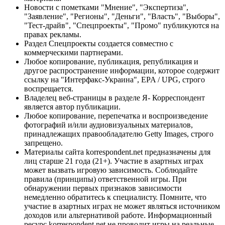
Новости с пометками "Мнение", "Экспертиза",
"Заявление", "Регионы", "Деньги", "Власть", "Выборы",
"Тест-драйв", "Спецпроекты", "Промо" публикуются на
правах рекламы.
Раздел Спецпроекты создается совместно с
коммерческими партнерами.
Любое копирование, публикация, републикация и
другое распространение информации, которое содержит
ссылку на "Интерфакс-Украина", EPA / UPG, строго
воспрещается.
Владелец веб-страницы в разделе Я- Корреспондент
является автор публикации.
Любое копирование, перепечатка и воспроизведение
фотографий и/или аудиовизуальных материалов,
принадлежащих правообладателю Getty Images, строго
запрещено.
Материалы сайта korrespondent.net предназначены для
лиц старше 21 года (21+). Участие в азартных играх
может вызвать игровую зависимость. Соблюдайте
правила (принципы) ответственной игры. При
обнаружении первых признаков зависимости
немедленно обратитесь к специалисту. Помните, что
участие в азартных играх не может являться источником
доходов или альтернативой работе. Информационный
ресурс korrespondent.net не проводит игры на реальные