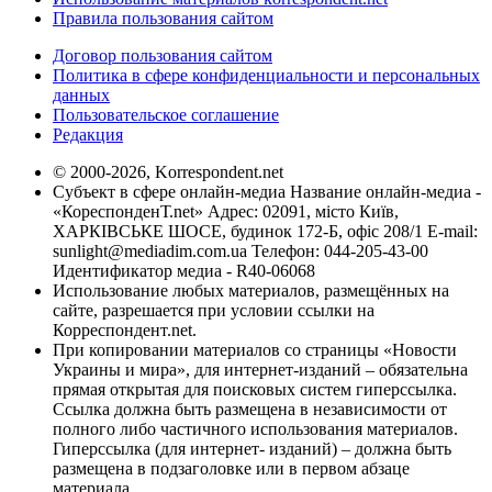
Правила пользования сайтом
Договор пользования сайтом
Политика в сфере конфиденциальности и персональных
данных
Пользовательское соглашение
Редакция
© 2000-2026, Korrespondent.net
Субъект в сфере онлайн-медиа Название онлайн-медиа -
«КореспонденТ.net» Адрес: 02091, місто Київ,
ХАРКІВСЬКЕ ШОСЕ, будинок 172-Б, офіс 208/1 E-mail:
sunlight@mediadim.com.ua
Телефон: 044-205-43-00
Идентификатор медиа - R40-06068
Использование любых материалов, размещённых на
сайте, разрешается при условии ссылки на
Корреспондент.net.
При копировании материалов со страницы «Новости
Украины и мира», для интернет-изданий – обязательна
прямая открытая для поисковых систем гиперссылка.
Ссылка должна быть размещена в независимости от
полного либо частичного использования материалов.
Гиперссылка (для интернет- изданий) – должна быть
размещена в подзаголовке или в первом абзаце
материала.