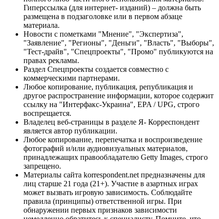
Гиперссылка (для интернет- изданий) – должна быть
размещена в подзаголовке или в первом абзаце
материала.
Новости с пометками "Мнение", "Экспертиза",
"Заявление", "Регионы", "Деньги", "Власть", "Выборы",
"Тест-драйв", "Спецпроекты", "Промо" публикуются на
правах рекламы.
Раздел Спецпроекты создается совместно с
коммерческими партнерами.
Любое копирование, публикация, републикация и
другое распространение информации, которое содержит
ссылку на "Интерфакс-Украина", EPA / UPG, строго
воспрещается.
Владелец веб-страницы в разделе Я- Корреспондент
является автор публикации.
Любое копирование, перепечатка и воспроизведение
фотографий и/или аудиовизуальных материалов,
принадлежащих правообладателю Getty Images, строго
запрещено.
Материалы сайта korrespondent.net предназначены для
лиц старше 21 года (21+). Участие в азартных играх
может вызвать игровую зависимость. Соблюдайте
правила (принципы) ответственной игры. При
обнаружении первых признаков зависимости
немедленно обратитесь к специалисту. Помните, что