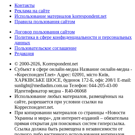
Контакты
Реклама на сайте
Использование материалов korrespondent.net
Правила пользования сайтом
Договор пользования сайтом
Политика в сфере конфиденциальности и персональных
данных
Пользовательское соглашение
Редакция
© 2000-2026, Korrespondent.net
Субъект в сфере онлайн-медиа Название онлайн-медиа -
«КореспонденТ.net» Адрес: 02091, місто Київ,
ХАРКІВСЬКЕ ШОСЕ, будинок 172-Б, офіс 208/1 E-mail:
sunlight@mediadim.com.ua
Телефон: 044-205-43-00
Идентификатор медиа - R40-06068
Использование любых материалов, размещённых на
сайте, разрешается при условии ссылки на
Корреспондент.net.
При копировании материалов со страницы «Новости
Украины и мира», для интернет-изданий – обязательна
прямая открытая для поисковых систем гиперссылка.
Ссылка должна быть размещена в независимости от
полного либо частичного использования материалов.