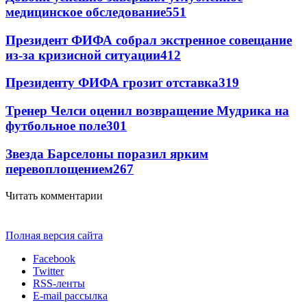
медицинское обследование
551
Президент ФИФА собрал экстренное совещание
из-за кризисной ситуации
412
Президенту ФИФА грозит отставка
319
Тренер Челси оценил возвращение Мудрика на
футбольное поле
301
Звезда Барселоны поразил ярким
перевоплощением
267
Читать комментарии
Полная версия сайта
Facebook
Twitter
RSS-ленты
E-mail рассылка