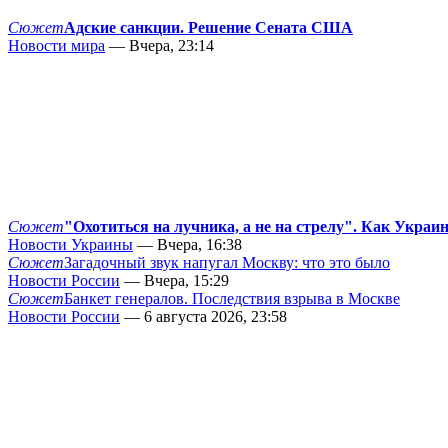
Сюжет
Адские санкции. Решение Сената США
Новости мира
— Вчера, 23:14
Сюжет
"Охотиться на лучника, а не на стрелу". Как Украи
Новости Украины
— Вчера, 16:38
Сюжет
Загадочный звук напугал Москву: что это было
Новости России
— Вчера, 15:29
Сюжет
Банкет генералов. Последствия взрыва в Москве
Новости России
— 6 августа 2026, 23:58