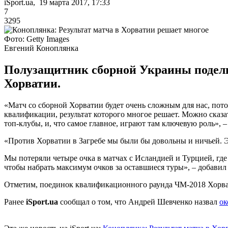
iSport.ua, 19 марта 2017, 17:33
7
3295
Фото: Getty Images
Евгений Коноплянка
Полузащитник сборной Украины подели
Хорватии.
«Матч со сборной Хорватии будет очень сложным для нас, потом
квалификации, результат которого многое решает. Можно сказа
топ-клубы, и, что самое главное, играют там ключевую роль»,
«Против Хорватии в Загребе мы были бы довольны и ничьей. Эт
Мы потеряли четыре очка в матчах с Исландией и Турцией, где
чтобы набрать максимум очков за оставшиеся туры», – добави
Отметим, поединок квалификационного раунда ЧМ-2018 Хорвати
Ранее
iSport.ua
сообщал о том, что Андрей Шевченко назвал
ок