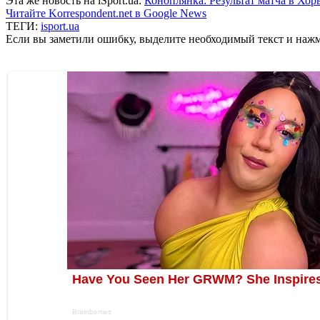
Эта же новость на iSport.ua:
Коноплянка: Результат матча в Хор
Читайте Korrespondent.net в Google News
ТЕГИ:
isport.ua
Если вы заметили ошибку, выделите необходимый текст и нажми