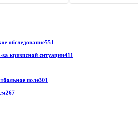
ое обследование
551
-за кризисной ситуации
411
тбольное поле
301
ем
267