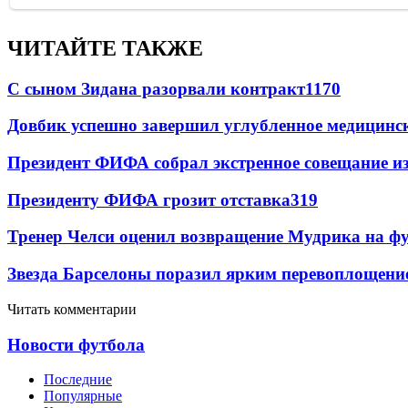
ЧИТАЙТЕ ТАКЖЕ
С сыном Зидана разорвали контракт
1170
Довбик успешно завершил углубленное медицинск
Президент ФИФА собрал экстренное совещание из
Президенту ФИФА грозит отставка
319
Тренер Челси оценил возвращение Мудрика на фу
Звезда Барселоны поразил ярким перевоплощени
Читать комментарии
Новости футбола
Последние
Популярные