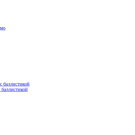
амо
с баллистикой