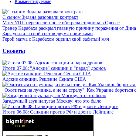
Комментируемые
С сыном Зидана разорвали контракт
Матч УПЛ перенесли после обстрела стадиона в Одессе
Тренер Карабаха раскрыл главную причину поражения от Дин
Заря усилила свой состав двумя новичками
Герой матча с Карабахом оценил свой забитый мяч
Сюжеты
Итоги 07.08: "Адские" санкции и "парад" дронов
Адские санкции. Решение Сената США
"Охотиться на лучника, а не на стрелу". Как Украине бороться 
Загадочный звук напугал Москву: что это было
Итоги 06.08: Санкции против РФ и дрон в Лейпциге