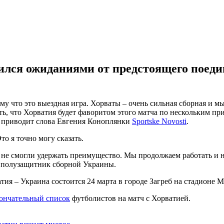
лся ожиданиями от предстоящего поеди
у что это выездная игра. Хорваты – очень сильная сборная и мы
ть, что Хорватия будет фаворитом этого матча по нескольким пр
 – приводит слова Евгения Коноплянки
Sportske Novosti
.
о я точно могу сказать.
 не смогли удержать преимущество. Мы продолжаем работать и на
л полузащитник сборной Украины.
я – Украина состоится 24 марта в городе Загреб на стадионе 
ончательный список
футболистов на матч с Хорватией.