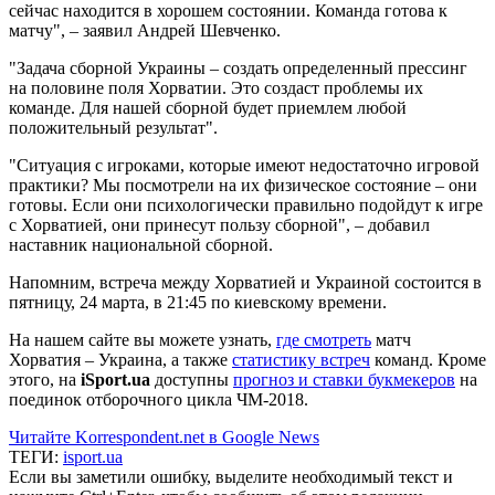
сейчас находится в хорошем состоянии. Команда готова к
матчу", – заявил Андрей Шевченко.
"Задача сборной Украины – создать определенный прессинг
на половине поля Хорватии. Это создаст проблемы их
команде. Для нашей сборной будет приемлем любой
положительный результат".
"Ситуация с игроками, которые имеют недостаточно игровой
практики? Мы посмотрели на их физическое состояние – они
готовы. Если они психологически правильно подойдут к игре
с Хорватией, они принесут пользу сборной", – добавил
наставник национальной сборной.
Напомним, встреча между Хорватией и Украиной состоится в
пятницу, 24 марта, в 21:45 по киевскому времени.
На нашем сайте вы можете узнать,
где смотреть
матч
Хорватия – Украина, а также
статистику встреч
команд. Кроме
этого, на
iSport.ua
доступны
прогноз и ставки букмекеров
на
поединок отборочного цикла ЧМ-2018.
Читайте Korrespondent.net в Google News
ТЕГИ:
isport.ua
Если вы заметили ошибку, выделите необходимый текст и