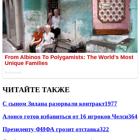
ЧИТАЙТЕ ТАКЖЕ
С сыном Зидана разорвали контракт
1977
Алонсо готов избавиться от 16 игроков Челси
364
Президенту ФИФА грозит отставка
322