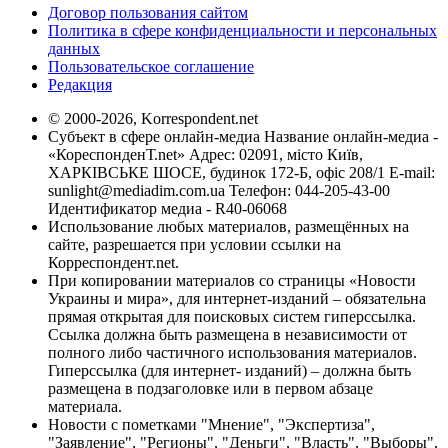
Договор пользования сайтом
Политика в сфере конфиденциальности и персональных
данных
Пользовательское соглашение
Редакция
© 2000-2026, Korrespondent.net
Субъект в сфере онлайн-медиа Название онлайн-медиа -
«КореспонденТ.net» Адрес: 02091, місто Київ,
ХАРКІВСЬКЕ ШОСЕ, будинок 172-Б, офіс 208/1 E-mail:
sunlight@mediadim.com.ua
Телефон: 044-205-43-00
Идентификатор медиа - R40-06068
Использование любых материалов, размещённых на
сайте, разрешается при условии ссылки на
Корреспондент.net.
При копировании материалов со страницы «Новости
Украины и мира», для интернет-изданий – обязательна
прямая открытая для поисковых систем гиперссылка.
Ссылка должна быть размещена в независимости от
полного либо частичного использования материалов.
Гиперссылка (для интернет- изданий) – должна быть
размещена в подзаголовке или в первом абзаце
материала.
Новости с пометками "Мнение", "Экспертиза",
"Заявление", "Регионы", "Деньги", "Власть", "Выборы",