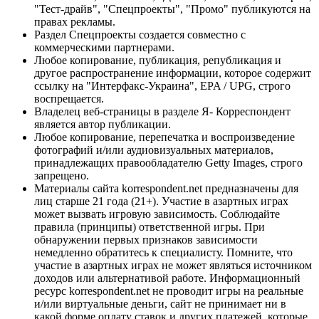
"Тест-драйв", "Спецпроекты", "Промо" публикуются на
правах рекламы.
Раздел Спецпроекты создается совместно с
коммерческими партнерами.
Любое копирование, публикация, републикация и
другое распространение информации, которое содержит
ссылку на "Интерфакс-Украина", EPA / UPG, строго
воспрещается.
Владелец веб-страницы в разделе Я- Корреспондент
является автор публикации.
Любое копирование, перепечатка и воспроизведение
фотографий и/или аудиовизуальных материалов,
принадлежащих правообладателю Getty Images, строго
запрещено.
Материалы сайта korrespondent.net предназначены для
лиц старше 21 года (21+). Участие в азартных играх
может вызвать игровую зависимость. Соблюдайте
правила (принципы) ответственной игры. При
обнаружении первых признаков зависимости
немедленно обратитесь к специалисту. Помните, что
участие в азартных играх не может являться источником
доходов или альтернативой работе. Информационный
ресурс korrespondent.net не проводит игры на реальные
и/или виртуальные деньги, сайт не принимает ни в
какой форме оплату ставок и других платежей, которые