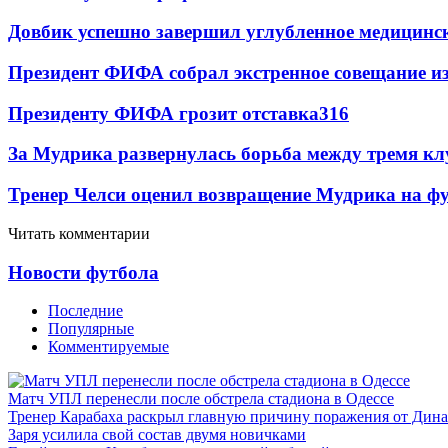
Довбик успешно завершил углубленное медицинск
Президент ФИФА собрал экстренное совещание из
Президенту ФИФА грозит отставка
316
За Мудрика развернулась борьба между тремя 
Тренер Челси оценил возвращение Мудрика на фу
Читать комментарии
Новости футбола
Последние
Популярные
Комментируемые
Матч УПЛ перенесли после обстрела стадиона в Одессе
Тренер Карабаха раскрыл главную причину поражения от Дин
Заря усилила свой состав двумя новичками