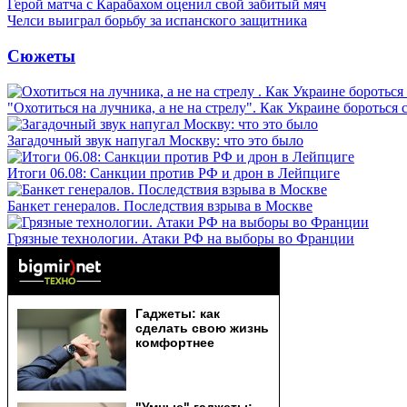
Герой матча с Карабахом оценил свой забитый мяч
Челси выиграл борьбу за испанского защитника
Сюжеты
"Охотиться на лучника, а не на стрелу". Как Украине бороться 
Загадочный звук напугал Москву: что это было
Итоги 06.08: Санкции против РФ и дрон в Лейпциге
Банкет генералов. Последствия взрыва в Москве
Грязные технологии. Атаки РФ на выборы во Франции