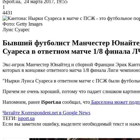
iSport.ua, 24 марта 2017, 19:55
1
4431
Фото: Getty Images
Луис Суарес
Бывший футболист Манчестер Юнайтед 
Суареса в ответном матче 1/8 финала
Экс-игрок Манчестер Юнайтед и сборной Франции Эрик Кантон
которых в концовке ответного матча 1/8 финала Лиги чемпион
"Нырки Луиса Суареса в ответном матче с ПСЖ были футбольны
Причем не очень хороший, потому что падает слишком картинн
Напомним, ранее
iSport.ua
сообщал, что
Барселона может подп
Читайте Korrespondent.net в Google News
ТЕГИ:
isport.ua
Если вы заметили ошибку, выделите необходимый текст и нажми