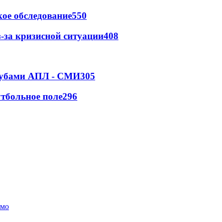
ое обследование
550
-за кризисной ситуации
408
клубами АПЛ - СМИ
305
тбольное поле
296
амо