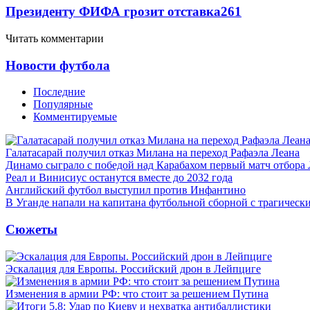
Президенту ФИФА грозит отставка
261
Читать комментарии
Новости футбола
Последние
Популярные
Комментируемые
Галатасарай получил отказ Милана на переход Рафаэла Леана
Динамо сыграло с победой над Карабахом первый матч отбора
Реал и Винисиус останутся вместе до 2032 года
Английский футбол выступил против Инфантино
В Уганде напали на капитана футбольной сборной с трагическ
Сюжеты
Эскалация для Европы. Российский дрон в Лейпциге
Изменения в армии РФ: что стоит за решением Путина