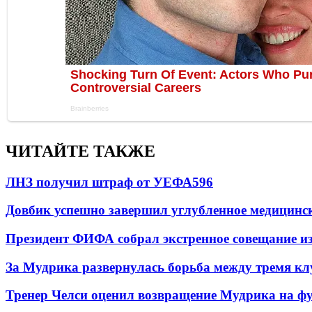
ЧИТАЙТЕ ТАКЖЕ
ЛНЗ получил штраф от УЕФА
596
Довбик успешно завершил углубленное медицинск
Президент ФИФА собрал экстренное совещание из
За Мудрика развернулась борьба между тремя 
Тренер Челси оценил возвращение Мудрика на фу