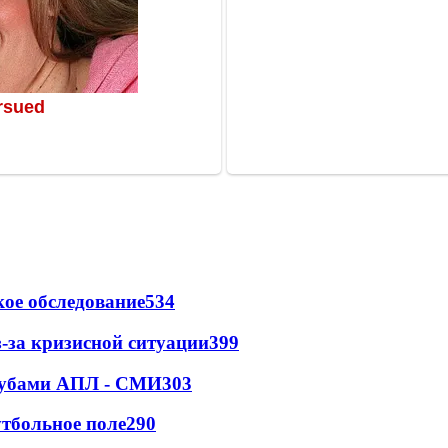
ое обследование
534
-за кризисной ситуации
399
клубами АПЛ - СМИ
303
тбольное поле
290