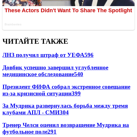
ЧИТАЙТЕ ТАКЖЕ
ЛНЗ получил штраф от УЕФА
596
Довбик успешно завершил углубленное
медицинское обследование
540
Президент ФИФА собрал экстренное совещание
из-за кризисной ситуации
399
За Мудрика развернулась борьба между тремя
клубами АПЛ - СМИ
304
Тренер Челси оценил возвращение Мудрика на
футбольное поле
291