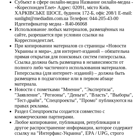
Субъект в сфере онлайн-медиа Название онлайн-медиа -
«КореспонденТ.net» Адрес: 02091, місто Київ,
ХАРКІВСЬКЕ ШОСЕ, будинок 172-Б, офіс 208/1 E-mail:
sunlight@mediadim.com.ua
Телефон: 044-205-43-00
Идентификатор медиа - R40-06068
Использование любых материалов, размещённых на
сайте, разрешается при условии ссылки на
Корреспондент.net.
При копировании материалов со страницы «Новости
Украины и мира», для интернет-изданий – обязательна
прямая открытая для поисковых систем гиперссылка.
Ссылка должна быть размещена в независимости от
полного либо частичного использования материалов.
Гиперссылка (для интернет- изданий) – должна быть
размещена в подзаголовке или в первом абзаце
материала.
Новости с пометками "Мнение", "Экспертиза",
"Заявление", "Регионы", "Деньги", "Власть", "Выборы",
"Тест-драйв", "Спецпроекты", "Промо" публикуются на
правах рекламы.
Раздел Спецпроекты создается совместно с
коммерческими партнерами.
Любое копирование, публикация, републикация и
другое распространение информации, которое содержит
ссылку на "Интерфакс-Украина", EPA / UPG, строго