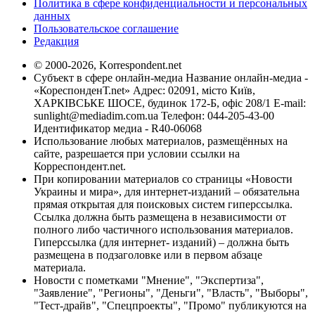
Политика в сфере конфиденциальности и персональных
данных
Пользовательское соглашение
Редакция
© 2000-2026, Korrespondent.net
Субъект в сфере онлайн-медиа Название онлайн-медиа -
«КореспонденТ.net» Адрес: 02091, місто Київ,
ХАРКІВСЬКЕ ШОСЕ, будинок 172-Б, офіс 208/1 E-mail:
sunlight@mediadim.com.ua
Телефон: 044-205-43-00
Идентификатор медиа - R40-06068
Использование любых материалов, размещённых на
сайте, разрешается при условии ссылки на
Корреспондент.net.
При копировании материалов со страницы «Новости
Украины и мира», для интернет-изданий – обязательна
прямая открытая для поисковых систем гиперссылка.
Ссылка должна быть размещена в независимости от
полного либо частичного использования материалов.
Гиперссылка (для интернет- изданий) – должна быть
размещена в подзаголовке или в первом абзаце
материала.
Новости с пометками "Мнение", "Экспертиза",
"Заявление", "Регионы", "Деньги", "Власть", "Выборы",
"Тест-драйв", "Спецпроекты", "Промо" публикуются на