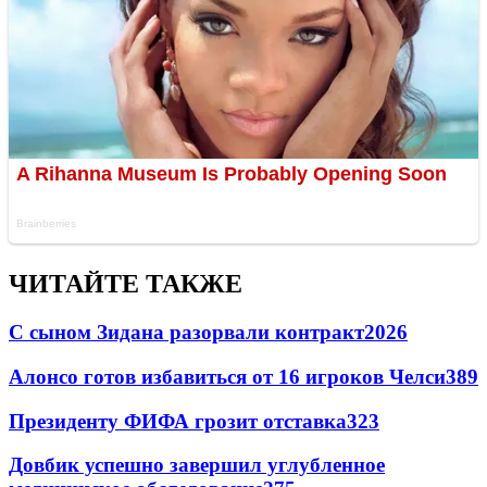
ЧИТАЙТЕ ТАКЖЕ
С сыном Зидана разорвали контракт
2026
Алонсо готов избавиться от 16 игроков Челси
389
Президенту ФИФА грозит отставка
323
Довбик успешно завершил углубленное