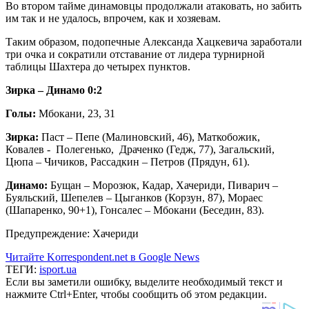
Во втором тайме динамовцы продолжали атаковать, но забить
им так и не удалось, впрочем, как и хозяевам.
Таким образом, подопечные Александа Хацкевича заработали
три очка и сократили отставание от лидера турнирной
таблицы Шахтера до четырех пунктов.
Зирка – Динамо 0:2
Голы:
Мбокани, 23, 31
Зирка:
Паст – Пепе (Малиновский, 46), Маткобожик,
Ковалев - Полегенько, Драченко (Гедж, 77), Загальский,
Цюпа – Чичиков, Рассадкин – Петров (Прядун, 61).
Динамо:
Бущан – Морозюк, Кадар, Хачериди, Пиварич –
Буяльский, Шепелев – Цыганков (Корзун, 87), Мораес
(Шапаренко, 90+1), Гонсалес – Мбокани (Беседин, 83).
Предупреждение: Хачериди
Читайте Korrespondent.net в Google News
ТЕГИ:
isport.ua
Если вы заметили ошибку, выделите необходимый текст и
нажмите Ctrl+Enter, чтобы сообщить об этом редакции.