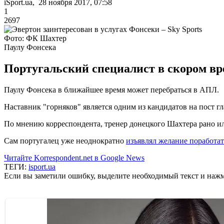
iSport.ua, 28 ноября 2017, 07:58
1
2697
Фото: ФК Шахтер
Паулу Фонсека
Португальский специалист в скором в
Паулу Фонсека в ближайшее время может перебраться в АПЛ.
Наставник "горняков" является одним из кандидатов на пост г
По мнению корреспондента, тренер донецкого Шахтера рано ил
Сам португалец уже неоднократно
изъявлял желание поработат
Читайте Korrespondent.net в Google News
ТЕГИ:
isport.ua
Если вы заметили ошибку, выделите необходимый текст и нажми