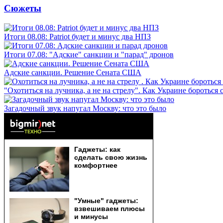
Сюжеты
Итоги 08.08: Patriot будет и минус два НПЗ
Итоги 07.08: "Адские" санкции и "парад" дронов
Адские санкции. Решение Сената США
"Охотиться на лучника, а не на стрелу". Как Украине бороться 
Загадочный звук напугал Москву: что это было