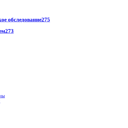
ое обследование
275
ем
273
ы