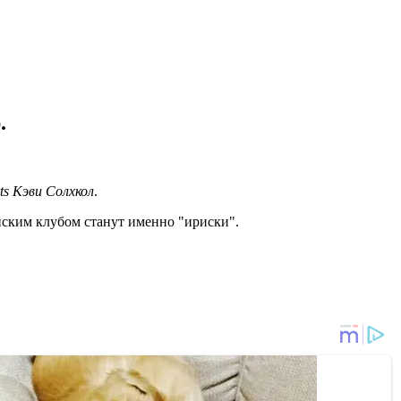
.
ts Кэви Солхкол
.
йским клубом станут именно "ириски".