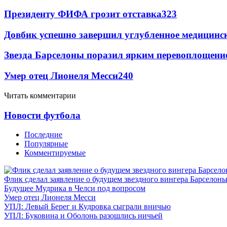
Президенту ФИФА грозит отставка
323
Довбик успешно завершил углубленное медицинск
Звезда Барселоны поразил ярким перевоплощени
Умер отец Лионеля Месси
240
Читать комментарии
Новости футбола
Последние
Популярные
Комментируемые
Флик сделал заявление о будущем звездного вингера Барселон
Будущее Мудрика в Челси под вопросом
Умер отец Лионеля Месси
УПЛ: Левый Берег и Кудровка сыграли вничью
УПЛ: Буковина и Оболонь разошлись ничьей