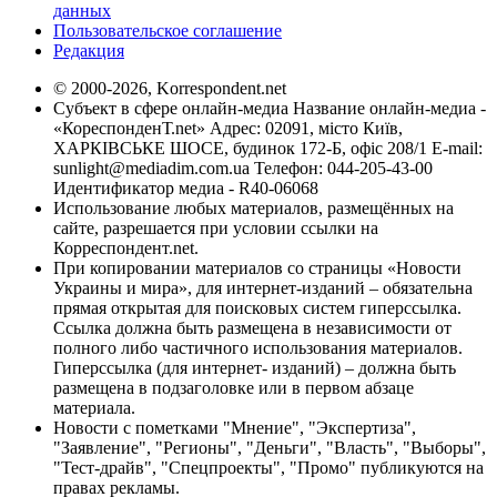
данных
Пользовательское соглашение
Редакция
© 2000-2026, Korrespondent.net
Субъект в сфере онлайн-медиа Название онлайн-медиа -
«КореспонденТ.net» Адрес: 02091, місто Київ,
ХАРКІВСЬКЕ ШОСЕ, будинок 172-Б, офіс 208/1 E-mail:
sunlight@mediadim.com.ua
Телефон: 044-205-43-00
Идентификатор медиа - R40-06068
Использование любых материалов, размещённых на
сайте, разрешается при условии ссылки на
Корреспондент.net.
При копировании материалов со страницы «Новости
Украины и мира», для интернет-изданий – обязательна
прямая открытая для поисковых систем гиперссылка.
Ссылка должна быть размещена в независимости от
полного либо частичного использования материалов.
Гиперссылка (для интернет- изданий) – должна быть
размещена в подзаголовке или в первом абзаце
материала.
Новости с пометками "Мнение", "Экспертиза",
"Заявление", "Регионы", "Деньги", "Власть", "Выборы",
"Тест-драйв", "Спецпроекты", "Промо" публикуются на
правах рекламы.