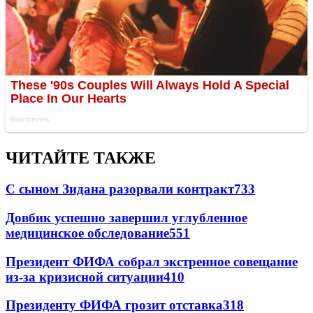
ЧИТАЙТЕ ТАКЖЕ
С сыном Зидана разорвали контракт
733
Довбик успешно завершил углубленное
медицинское обследование
551
Президент ФИФА собрал экстренное совещание
из-за кризисной ситуации
410
Президенту ФИФА грозит отставка
318