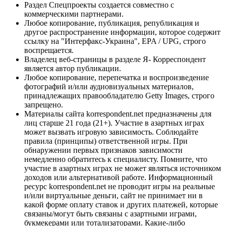
Раздел Спецпроекты создается совместно с
коммерческими партнерами.
Любое копирование, публикация, републикация и
другое распространение информации, которое содержит
ссылку на "Интерфакс-Украина", EPA / UPG, строго
воспрещается.
Владелец веб-страницы в разделе Я- Корреспондент
является автор публикации.
Любое копирование, перепечатка и воспроизведение
фотографий и/или аудиовизуальных материалов,
принадлежащих правообладателю Getty Images, строго
запрещено.
Материалы сайта korrespondent.net предназначены для
лиц старше 21 года (21+). Участие в азартных играх
может вызвать игровую зависимость. Соблюдайте
правила (принципы) ответственной игры. При
обнаружении первых признаков зависимости
немедленно обратитесь к специалисту. Помните, что
участие в азартных играх не может являться источником
доходов или альтернативой работе. Информационный
ресурс korrespondent.net не проводит игры на реальные
и/или виртуальные деньги, сайт не принимает ни в
какой форме оплату ставок и других платежей, которые
связаны/могут быть связаны с азартными играми,
букмекерами или тотализаторами. Какие-либо