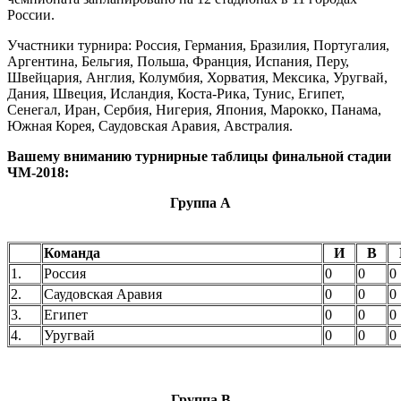
России.
Участники турнира: Россия, Германия, Бразилия, Португалия,
Аргентина, Бельгия, Польша, Франция, Испания, Перу,
Швейцария, Англия, Колумбия, Хорватия, Мексика, Уругвай,
Дания, Швеция, Исландия, Коста-Рика, Тунис, Египет,
Сенегал, Иран, Сербия, Нигерия, Япония, Марокко, Панама,
Южная Корея, Саудовская Аравия, Австралия.
Вашему вниманию турнирные таблицы финальной стадии
ЧМ-2018:
Группа А
Команда
И
В
1.
Россия
0
0
0
2.
Саудовская Аравия
0
0
0
3.
Египет
0
0
0
4.
Уругвай
0
0
0
Группа B