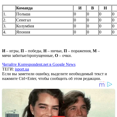
Команда
И
В
Н
1.
Польша
0
0
0
0
2.
Сенегал
0
0
0
0
3.
Колумбия
0
0
0
0
4.
Япония
0
0
0
0
И
– игры,
П
– победы,
Н
– ничьи,
П
– поражения,
М
–
мячи забитые/пропущенные,
О
– очки.
Читайте Korrespondent.net в Google News
ТЕГИ:
isport.ua
Если вы заметили ошибку, выделите необходимый текст и
нажмите Ctrl+Enter, чтобы сообщить об этом редакции.