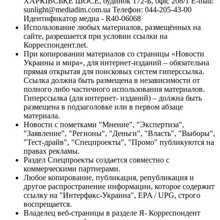
ХАРКІВСЬКЕ ШОСЕ, будинок 172-Б, офіс 208/1 E-mail:
sunlight@mediadim.com.ua
Телефон: 044-205-43-00
Идентификатор медиа - R40-06068
Использование любых материалов, размещённых на
сайте, разрешается при условии ссылки на
Корреспондент.net.
При копировании материалов со страницы «Новости
Украины и мира», для интернет-изданий – обязательна
прямая открытая для поисковых систем гиперссылка.
Ссылка должна быть размещена в независимости от
полного либо частичного использования материалов.
Гиперссылка (для интернет- изданий) – должна быть
размещена в подзаголовке или в первом абзаце
материала.
Новости с пометками "Мнение", "Экспертиза",
"Заявление", "Регионы", "Деньги", "Власть", "Выборы",
"Тест-драйв", "Спецпроекты", "Промо" публикуются на
правах рекламы.
Раздел Спецпроекты создается совместно с
коммерческими партнерами.
Любое копирование, публикация, републикация и
другое распространение информации, которое содержит
ссылку на "Интерфакс-Украина", EPA / UPG, строго
воспрещается.
Владелец веб-страницы в разделе Я- Корреспондент