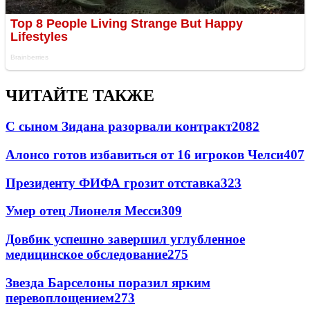
ЧИТАЙТЕ ТАКЖЕ
С сыном Зидана разорвали контракт
2082
Алонсо готов избавиться от 16 игроков Челси
407
Президенту ФИФА грозит отставка
323
Умер отец Лионеля Месси
309
Довбик успешно завершил углубленное
медицинское обследование
275
Звезда Барселоны поразил ярким
перевоплощением
273