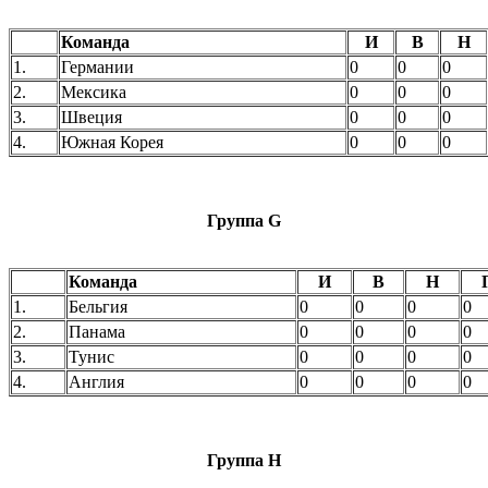
Команда
И
В
Н
1.
Германии
0
0
0
2.
Мексика
0
0
0
3.
Швеция
0
0
0
4.
Южная Корея
0
0
0
Группа G
Команда
И
В
Н
1.
Бельгия
0
0
0
0
2.
Панама
0
0
0
0
3.
Тунис
0
0
0
0
4.
Англия
0
0
0
0
Группа H