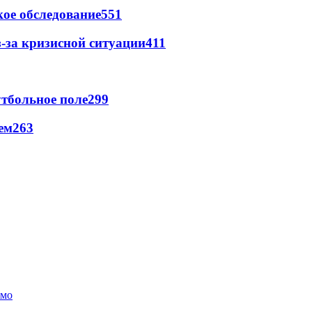
ое обследование
551
-за кризисной ситуации
411
тбольное поле
299
ем
263
амо