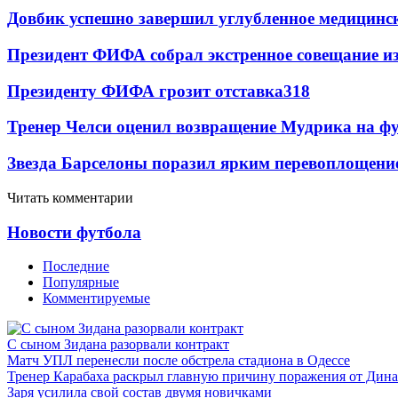
Довбик успешно завершил углубленное медицинск
Президент ФИФА собрал экстренное совещание из
Президенту ФИФА грозит отставка
318
Тренер Челси оценил возвращение Мудрика на фу
Звезда Барселоны поразил ярким перевоплощени
Читать комментарии
Новости футбола
Последние
Популярные
Комментируемые
С сыном Зидана разорвали контракт
Матч УПЛ перенесли после обстрела стадиона в Одессе
Тренер Карабаха раскрыл главную причину поражения от Дин
Заря усилила свой состав двумя новичками