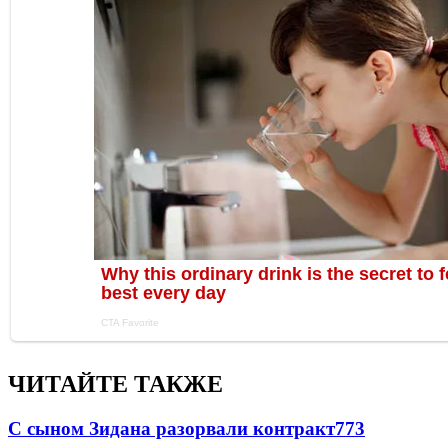
ЧИТАЙТЕ ТАКЖЕ
С сыном Зидана разорвали контракт
773