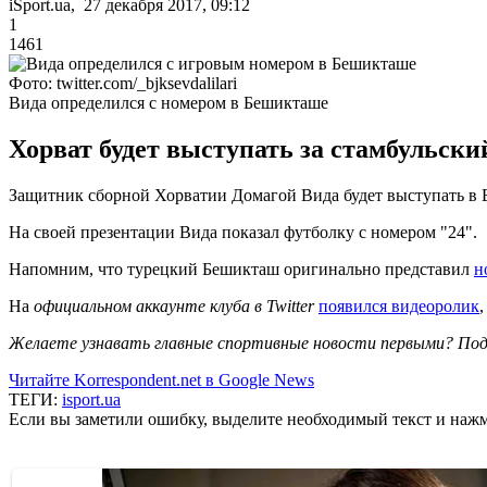
iSport.ua, 27 декабря 2017, 09:12
1
1461
Фото: twitter.com/_bjksevdalilari
Вида определился с номером в Бешикташе
Хорват будет выступать за стамбульски
Защитник сборной Хорватии Домагой Вида будет выступать в 
На своей презентации Вида показал футболку с номером "24".
Напомним, что турецкий Бешикташ оригинально представил
н
На
официальном аккаунте клуба в Twitter
появился видеоролик
Желаете узнавать главные спортивные новости первыми? Под
Читайте Korrespondent.net в Google News
ТЕГИ:
isport.ua
Если вы заметили ошибку, выделите необходимый текст и нажми