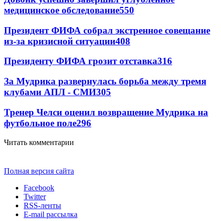
медицинское обследование
550
Президент ФИФА собрал экстренное совещание
из-за кризисной ситуации
408
Президенту ФИФА грозит отставка
316
За Мудрика развернулась борьба между тремя
клубами АПЛ - СМИ
305
Тренер Челси оценил возвращение Мудрика на
футбольное поле
296
Читать комментарии
Полная версия сайта
Facebook
Twitter
RSS-ленты
E-mail рассылка