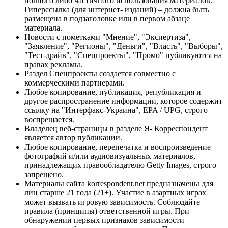
полного либо частичного использования материалов.
Гиперссылка (для интернет- изданий) – должна быть
размещена в подзаголовке или в первом абзаце
материала.
Новости с пометками "Мнение", "Экспертиза",
"Заявление", "Регионы", "Деньги", "Власть", "Выборы",
"Тест-драйв", "Спецпроекты", "Промо" публикуются на
правах рекламы.
Раздел Спецпроекты создается совместно с
коммерческими партнерами.
Любое копирование, публикация, републикация и
другое распространение информации, которое содержит
ссылку на "Интерфакс-Украина", EPA / UPG, строго
воспрещается.
Владелец веб-страницы в разделе Я- Корреспондент
является автор публикации.
Любое копирование, перепечатка и воспроизведение
фотографий и/или аудиовизуальных материалов,
принадлежащих правообладателю Getty Images, строго
запрещено.
Материалы сайта korrespondent.net предназначены для
лиц старше 21 года (21+). Участие в азартных играх
может вызвать игровую зависимость. Соблюдайте
правила (принципы) ответственной игры. При
обнаружении первых признаков зависимости