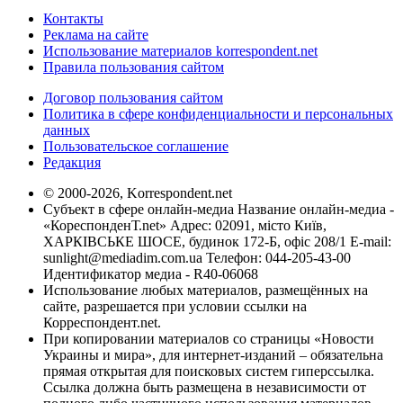
Контакты
Реклама на сайте
Использование материалов korrespondent.net
Правила пользования сайтом
Договор пользования сайтом
Политика в сфере конфиденциальности и персональных
данных
Пользовательское соглашение
Редакция
© 2000-2026, Korrespondent.net
Субъект в сфере онлайн-медиа Название онлайн-медиа -
«КореспонденТ.net» Адрес: 02091, місто Київ,
ХАРКІВСЬКЕ ШОСЕ, будинок 172-Б, офіс 208/1 E-mail:
sunlight@mediadim.com.ua
Телефон: 044-205-43-00
Идентификатор медиа - R40-06068
Использование любых материалов, размещённых на
сайте, разрешается при условии ссылки на
Корреспондент.net.
При копировании материалов со страницы «Новости
Украины и мира», для интернет-изданий – обязательна
прямая открытая для поисковых систем гиперссылка.
Ссылка должна быть размещена в независимости от