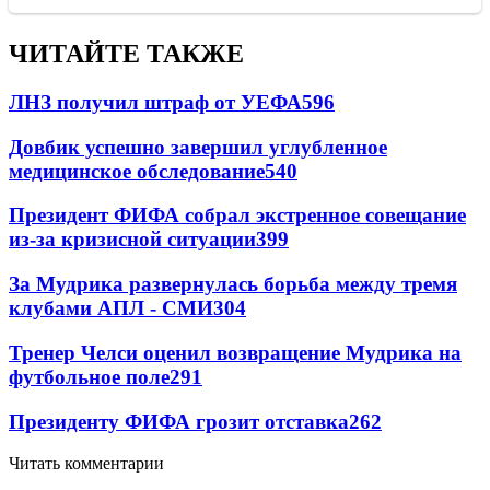
ЧИТАЙТЕ ТАКЖЕ
ЛНЗ получил штраф от УЕФА
596
Довбик успешно завершил углубленное
медицинское обследование
540
Президент ФИФА собрал экстренное совещание
из-за кризисной ситуации
399
За Мудрика развернулась борьба между тремя
клубами АПЛ - СМИ
304
Тренер Челси оценил возвращение Мудрика на
футбольное поле
291
Президенту ФИФА грозит отставка
262
Читать комментарии