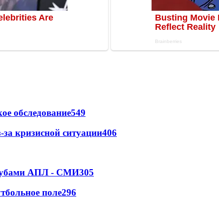
ое обследование
549
-за кризисной ситуации
406
клубами АПЛ - СМИ
305
тбольное поле
296