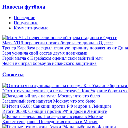
Новости футбола
Последние
Популярные
Комментируемые
Матч УПЛ перенесли после обстрела стадиона в Одессе
Тренер Карабаха раскрыл главную причину поражения от Дин
Заря усилила свой состав двумя новичками
Герой матча с Карабахом оценил свой забитый мяч
Челси выиграл борьбу за испанского защитника
Сюжеты
"Охотиться на лучника, а не на стрелу". Как Украине бороться 
Загадочный звук напугал Москву: что это было
Итоги 06.08: Санкции против РФ и дрон в Лейпциге
Банкет генералов. Последствия взрыва в Москве