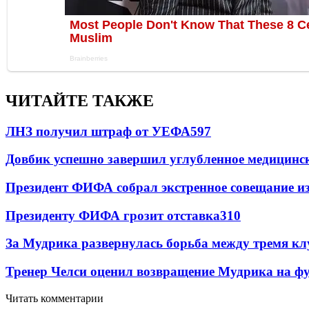
ЧИТАЙТЕ ТАКЖЕ
ЛНЗ получил штраф от УЕФА
597
Довбик успешно завершил углубленное медицинск
Президент ФИФА собрал экстренное совещание из
Президенту ФИФА грозит отставка
310
За Мудрика развернулась борьба между тремя 
Тренер Челси оценил возвращение Мудрика на фу
Читать комментарии