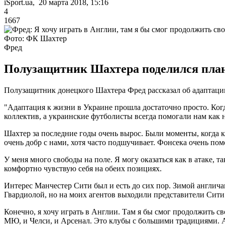
iSport.ua, 20 марта 2018, 15:16
4
1667
Фото: ФК Шахтер
Фред
Полузащитник Шахтера поделился план
Полузащитник донецкого Шахтера Фред рассказал об адаптации
"Адаптация к жизни в Украине прошла достаточно просто. Когд
коллектив, а украинские футболисты всегда помогали нам как на
Шахтер за последние годы очень вырос. Были моменты, когда к
очень добр с нами, хотя часто подшучивает. Фонсека очень пом
У меня много свободы на поле. Я могу оказаться как в атаке, та
комфортно чувствую себя на обеих позициях.
Интерес Манчестер Сити был и есть до сих пор. Зимой англичан
Гвардиолой, но на моих агентов выходили представители Сити. 
Конечно, я хочу играть в Англии. Там я бы смог продолжить св
МЮ, и Челси, и Арсенал. Это клубы с большими традициями. АП