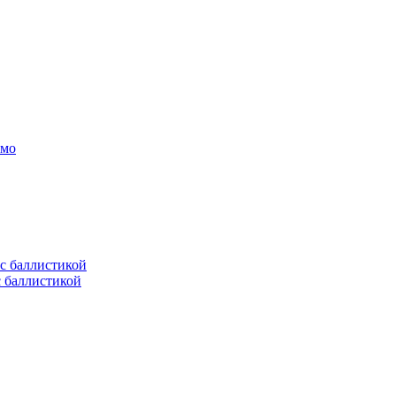
амо
с баллистикой