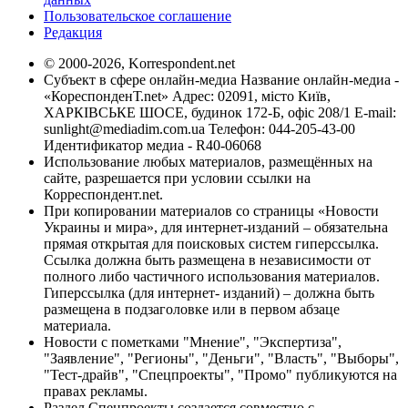
Пользовательское соглашение
Редакция
© 2000-2026, Korrespondent.net
Субъект в сфере онлайн-медиа Название онлайн-медиа -
«КореспонденТ.net» Адрес: 02091, місто Київ,
ХАРКІВСЬКЕ ШОСЕ, будинок 172-Б, офіс 208/1 E-mail:
sunlight@mediadim.com.ua
Телефон: 044-205-43-00
Идентификатор медиа - R40-06068
Использование любых материалов, размещённых на
сайте, разрешается при условии ссылки на
Корреспондент.net.
При копировании материалов со страницы «Новости
Украины и мира», для интернет-изданий – обязательна
прямая открытая для поисковых систем гиперссылка.
Ссылка должна быть размещена в независимости от
полного либо частичного использования материалов.
Гиперссылка (для интернет- изданий) – должна быть
размещена в подзаголовке или в первом абзаце
материала.
Новости с пометками "Мнение", "Экспертиза",
"Заявление", "Регионы", "Деньги", "Власть", "Выборы",
"Тест-драйв", "Спецпроекты", "Промо" публикуются на
правах рекламы.
Раздел Спецпроекты создается совместно с