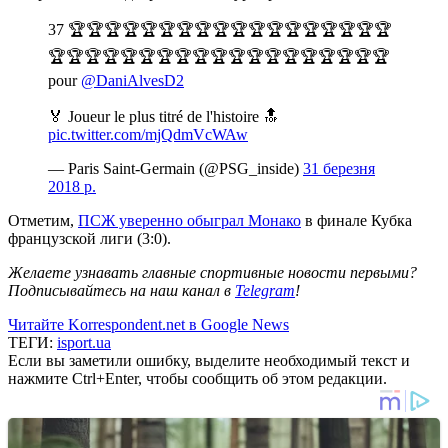
37 🏆🏆🏆🏆🏆🏆🏆🏆🏆🏆🏆🏆🏆🏆🏆🏆🏆🏆
🏆🏆🏆🏆🏆🏆🏆🏆🏆🏆🏆🏆🏆🏆🏆🏆🏆🏆🏆
pour
@DaniAlvesD2
🏅 Joueur le plus titré de l'histoire 🔝
pic.twitter.com/mjQdmVcWAw
— Paris Saint-Germain (@PSG_inside)
31 березня
2018 р.
Отметим,
ПСЖ уверенно обыграл Монако
в финале Кубка
французской лиги (3:0).
Желаете узнавать главные спортивные новости первыми?
Подписывайтесь на наш канал в
Telegram
!
Читайте Korrespondent.net в Google News
ТЕГИ:
isport.ua
Если вы заметили ошибку, выделите необходимый текст и
нажмите Ctrl+Enter, чтобы сообщить об этом редакции.