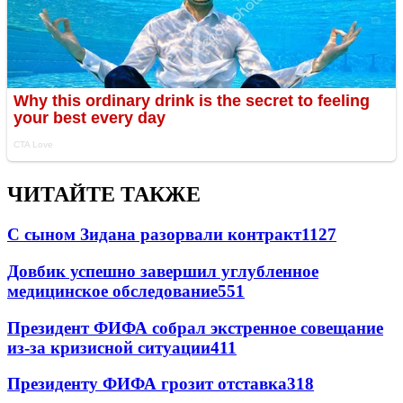
ЧИТАЙТЕ ТАКЖЕ
С сыном Зидана разорвали контракт
1127
Довбик успешно завершил углубленное
медицинское обследование
551
Президент ФИФА собрал экстренное совещание
из-за кризисной ситуации
411
Президенту ФИФА грозит отставка
318