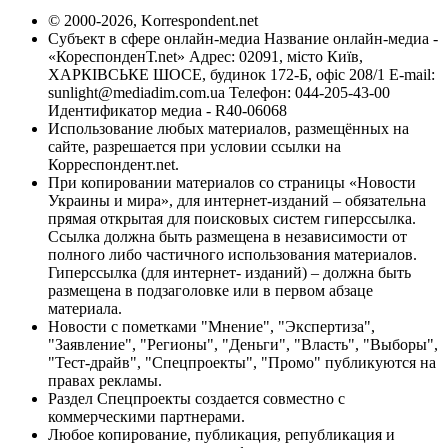
© 2000-2026, Korrespondent.net
Субъект в сфере онлайн-медиа Название онлайн-медиа -
«КореспонденТ.net» Адрес: 02091, місто Київ,
ХАРКІВСЬКЕ ШОСЕ, будинок 172-Б, офіс 208/1 E-mail:
sunlight@mediadim.com.ua
Телефон: 044-205-43-00
Идентификатор медиа - R40-06068
Использование любых материалов, размещённых на
сайте, разрешается при условии ссылки на
Корреспондент.net.
При копировании материалов со страницы «Новости
Украины и мира», для интернет-изданий – обязательна
прямая открытая для поисковых систем гиперссылка.
Ссылка должна быть размещена в независимости от
полного либо частичного использования материалов.
Гиперссылка (для интернет- изданий) – должна быть
размещена в подзаголовке или в первом абзаце
материала.
Новости с пометками "Мнение", "Экспертиза",
"Заявление", "Регионы", "Деньги", "Власть", "Выборы",
"Тест-драйв", "Спецпроекты", "Промо" публикуются на
правах рекламы.
Раздел Спецпроекты создается совместно с
коммерческими партнерами.
Любое копирование, публикация, републикация и