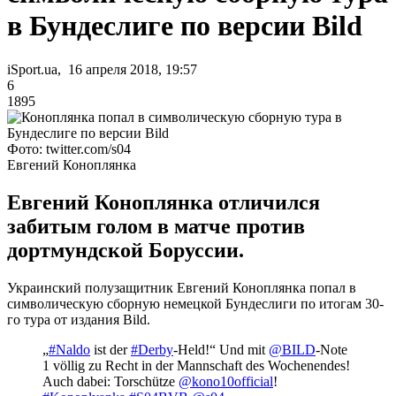
в Бундеслиге по версии Bild
iSport.ua, 16 апреля 2018, 19:57
6
1895
Фото: twitter.com/s04
Евгений Коноплянка
Евгений Коноплянка отличился
забитым голом в матче против
дортмундской Боруссии.
Украинский полузащитник Евгений Коноплянка попал в
символическую сборную немецкой Бундеслиги по итогам 30-
го тура от издания Bild.
„
#Naldo
ist der
#Derby
-Held!“ Und mit
@BILD
-Note
1 völlig zu Recht in der Mannschaft des Wochenendes!
Auch dabei: Torschütze
@kono10official
!