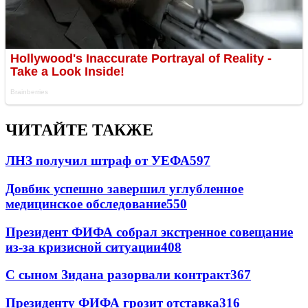
ЧИТАЙТЕ ТАКЖЕ
ЛНЗ получил штраф от УЕФА
597
Довбик успешно завершил углубленное
медицинское обследование
550
Президент ФИФА собрал экстренное совещание
из-за кризисной ситуации
408
С сыном Зидана разорвали контракт
367
Президенту ФИФА грозит отставка
316