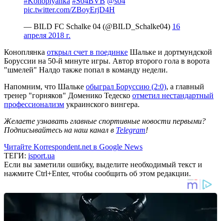
#Konoplyanka
#S04BVB
@s04
pic.twitter.com/ZBoyErjD4H
— BILD FC Schalke 04 (@BILD_Schalke04)
16
апреля 2018 г.
Коноплянка
открыл счет в поединке
Шальке и дортмундской
Боруссии на 50-й минуте игры. Автор второго гола в ворота
"шмелей" Налдо также попал в команду недели.
Напомним, что Шальке
обыграл Боруссию (2:0)
, а главный
тренер "горняков" Доменико Тедеско
отметил нестандартный
профессионализм
украинского вингера.
Желаете узнавать главные спортивные новости первыми?
Подписывайтесь на наш канал в
Telegram
!
Читайте Korrespondent.net в Google News
ТЕГИ:
isport.ua
Если вы заметили ошибку, выделите необходимый текст и
нажмите Ctrl+Enter, чтобы сообщить об этом редакции.