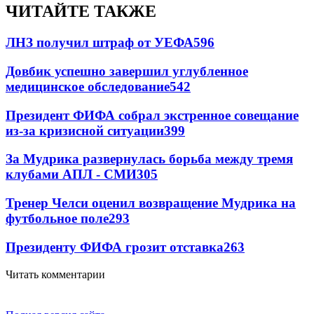
ЧИТАЙТЕ ТАКЖЕ
ЛНЗ получил штраф от УЕФА
596
Довбик успешно завершил углубленное
медицинское обследование
542
Президент ФИФА собрал экстренное совещание
из-за кризисной ситуации
399
За Мудрика развернулась борьба между тремя
клубами АПЛ - СМИ
305
Тренер Челси оценил возвращение Мудрика на
футбольное поле
293
Президенту ФИФА грозит отставка
263
Читать комментарии