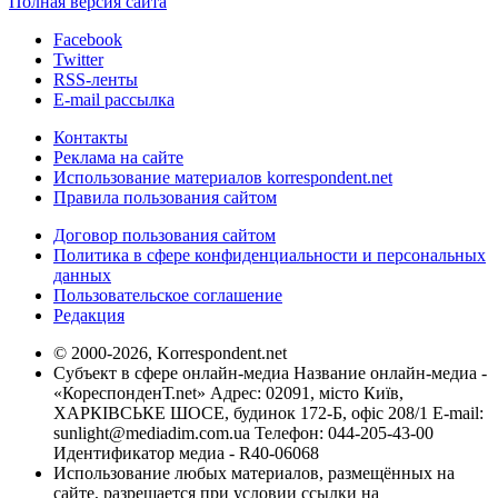
Полная версия сайта
Facebook
Twitter
RSS-ленты
E-mail рассылка
Контакты
Реклама на сайте
Использование материалов korrespondent.net
Правила пользования сайтом
Договор пользования сайтом
Политика в сфере конфиденциальности и персональных
данных
Пользовательское соглашение
Редакция
© 2000-2026, Korrespondent.net
Субъект в сфере онлайн-медиа Название онлайн-медиа -
«КореспонденТ.net» Адрес: 02091, місто Київ,
ХАРКІВСЬКЕ ШОСЕ, будинок 172-Б, офіс 208/1 E-mail:
sunlight@mediadim.com.ua
Телефон: 044-205-43-00
Идентификатор медиа - R40-06068
Использование любых материалов, размещённых на
сайте, разрешается при условии ссылки на