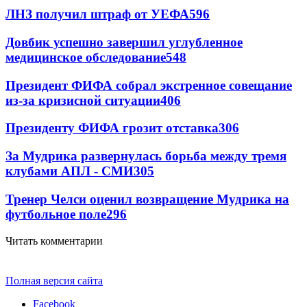
ЛНЗ получил штраф от УЕФА
596
Довбик успешно завершил углубленное
медицинское обследование
548
Президент ФИФА собрал экстренное совещание
из-за кризисной ситуации
406
Президенту ФИФА грозит отставка
306
За Мудрика развернулась борьба между тремя
клубами АПЛ - СМИ
305
Тренер Челси оценил возвращение Мудрика на
футбольное поле
296
Читать комментарии
Полная версия сайта
Facebook