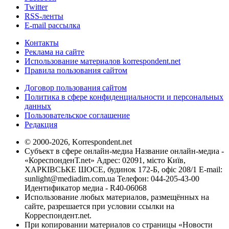
Twitter
RSS-ленты
E-mail рассылка
Контакты
Реклама на сайте
Использование материалов korrespondent.net
Правила пользования сайтом
Договор пользования сайтом
Политика в сфере конфиденциальности и персональных
данных
Пользовательское соглашение
Редакция
© 2000-2026, Korrespondent.net
Субъект в сфере онлайн-медиа Название онлайн-медиа -
«КореспонденТ.net» Адрес: 02091, місто Київ,
ХАРКІВСЬКЕ ШОСЕ, будинок 172-Б, офіс 208/1 E-mail:
sunlight@mediadim.com.ua
Телефон: 044-205-43-00
Идентификатор медиа - R40-06068
Использование любых материалов, размещённых на
сайте, разрешается при условии ссылки на
Корреспондент.net.
При копировании материалов со страницы «Новости