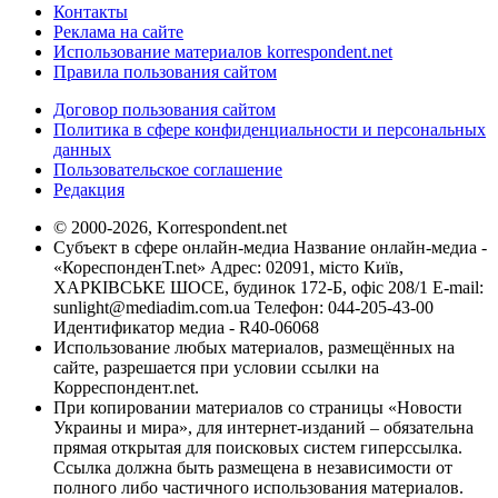
Контакты
Реклама на сайте
Использование материалов korrespondent.net
Правила пользования сайтом
Договор пользования сайтом
Политика в сфере конфиденциальности и персональных
данных
Пользовательское соглашение
Редакция
© 2000-2026, Korrespondent.net
Субъект в сфере онлайн-медиа Название онлайн-медиа -
«КореспонденТ.net» Адрес: 02091, місто Київ,
ХАРКІВСЬКЕ ШОСЕ, будинок 172-Б, офіс 208/1 E-mail:
sunlight@mediadim.com.ua
Телефон: 044-205-43-00
Идентификатор медиа - R40-06068
Использование любых материалов, размещённых на
сайте, разрешается при условии ссылки на
Корреспондент.net.
При копировании материалов со страницы «Новости
Украины и мира», для интернет-изданий – обязательна
прямая открытая для поисковых систем гиперссылка.
Ссылка должна быть размещена в независимости от
полного либо частичного использования материалов.