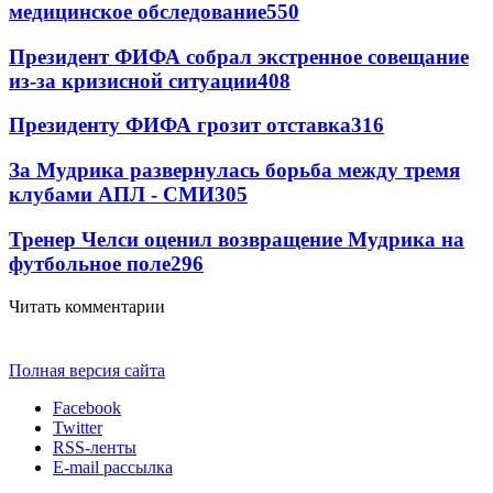
медицинское обследование
550
Президент ФИФА собрал экстренное совещание
из-за кризисной ситуации
408
Президенту ФИФА грозит отставка
316
За Мудрика развернулась борьба между тремя
клубами АПЛ - СМИ
305
Тренер Челси оценил возвращение Мудрика на
футбольное поле
296
Читать комментарии
Полная версия сайта
Facebook
Twitter
RSS-ленты
E-mail рассылка