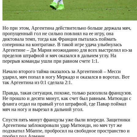
Но при этом, Аргентина действительно больше держала мяч,
пропущенный гол не сильно повлиял на ее игру, она
диктовала темп, тогда как Франция пыталась поймать
соперника на контратаке. В такой игре удача улыбнулась
Аргентине – Ди Мария неожиданно для всех выстрелил из-за
пределов штрафной и мяч оказался в дальнем углу. На
перерыв команды ушли при равном счете 1:1.
Начало второго тайма оказалось за Аргентиной – Месси
ударил, мяч попал в ногу Меркадо и оказался в воротах. Вот
так Аргентина из 0:1 сделала 2:1.
Правда, такая ситуация, похоже, только разозлила французов.
Не прошло и десяти минут, как счет был равным. Матюиди с
фланга отдал на правый угол штрафной, где Павар поймал
мяч на ногу и вырезал в дальний угол.
Спустя пять минут французы уже были впереди. Защитники
Аргентины заблокировали удар Матюиди, но мяч тут же
подхватил Мбаппе, пробросил на свободное пространство и
пробил под Армани.