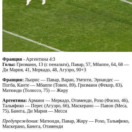
Франция
- Аргентина 4:3
Голы:
Гризманн, 13 (с пенальти), Павар, 57, Мбаппе, 64, 68 —
Ди Мария, 41, Меркадо, 48, Агуэро, 90+3
Франция:
Льорис — Павар, Варан, Умтити, Эрнандес —
Погба, Канте — Мбаппе (Товен, 89), Гризманн (Фекир, 83),
Матюиди (Толиссо, 75) — Жиру
Аргентина:
Армани — Меркадо, Отаменди, Рохо (Фасио, 46),
Тальяфико — Перес (Агуэро, 66), Маскерано — Павон (Меса,
75), Банега, Ди Мария — Месси
Предупреждения:
Матюиди, Павар, Жиру — Рохо, Тальяфико,
Маскерано, Банега, Отаменди