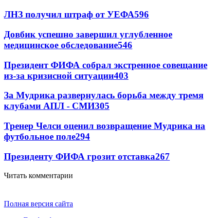
ЛНЗ получил штраф от УЕФА
596
Довбик успешно завершил углубленное
медицинское обследование
546
Президент ФИФА собрал экстренное совещание
из-за кризисной ситуации
403
За Мудрика развернулась борьба между тремя
клубами АПЛ - СМИ
305
Тренер Челси оценил возвращение Мудрика на
футбольное поле
294
Президенту ФИФА грозит отставка
267
Читать комментарии
Полная версия сайта