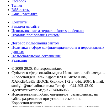
Facebook
Twitter
RSS-ленты
E-mail рассылка
Контакты
Реклама на сайте
Использование материалов korrespondent.net
Правила пользования сайтом
Договор пользования сайтом
Политика в сфере конфиденциальности и персональных
данных
Пользовательское соглашение
Редакция
© 2000-2026, Korrespondent.net
Субъект в сфере онлайн-медиа Название онлайн-медиа -
«КореспонденТ.net» Адрес: 02091, місто Київ,
ХАРКІВСЬКЕ ШОСЕ, будинок 172-Б, офіс 208/1 E-mail:
sunlight@mediadim.com.ua
Телефон: 044-205-43-00
Идентификатор медиа - R40-06068
Использование любых материалов, размещённых на
сайте, разрешается при условии ссылки на
Корреспондент.net.