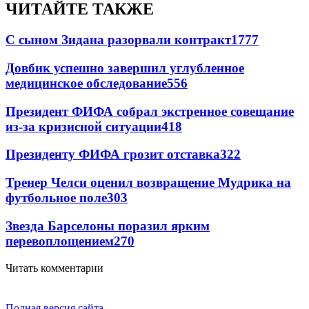
ЧИТАЙТЕ ТАКЖЕ
С сыном Зидана разорвали контракт
1777
Довбик успешно завершил углубленное
медицинское обследование
556
Президент ФИФА собрал экстренное совещание
из-за кризисной ситуации
418
Президенту ФИФА грозит отставка
322
Тренер Челси оценил возвращение Мудрика на
футбольное поле
303
Звезда Барселоны поразил ярким
перевоплощением
270
Читать комментарии
Полная версия сайта