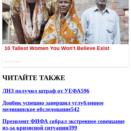
ЧИТАЙТЕ ТАКЖЕ
ЛНЗ получил штраф от УЕФА
596
Довбик успешно завершил углубленное
медицинское обследование
542
Президент ФИФА собрал экстренное совещание
из-за кризисной ситуации
399