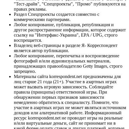
"Тест-драйв", "Спецпроекты", "Промо" публикуются на
правах рекламы.
Раздел Спецпроекты создается совместно с
коммерческими партнерами.
Любое копирование, публикация, републикация и
другое распространение информации, которое содержит
ссылку на "Интерфакс-Украина", EPA / UPG, строго
воспрещается.
Владелец веб-страницы в разделе Я- Корреспондент
является автор публикации.
Любое копирование, перепечатка и воспроизведение
фотографий и/или аудиовизуальных материалов,
принадлежащих правообладателю Getty Images, строго
запрещено.
Материалы сайта korrespondent.net предназначены для
лиц старше 21 года (21+). Участие в азартных играх
может вызвать игровую зависимость. Соблюдайте
правила (принципы) ответственной игры. При
обнаружении первых признаков зависимости
немедленно обратитесь к специалисту. Помните, что
участие в азартных играх не может являться источником
доходов или альтернативой работе. Информационный
ресурс korrespondent.net не проводит игры на реальные
и/или виртуальные деньги, сайт не принимает ни в
какой форме оплату ставок и других платежей, которые