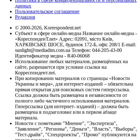
Политика в сфере конфиденциальности и персональных
данных
Пользовательское соглашение
Редакция
© 2000-2026, Korrespondent.net
Субъект в сфере онлайн-медиа Название онлайн-медиа -
«КореспонденТ.net» Адрес: 02091, місто Київ,
ХАРКІВСЬКЕ ШОСЕ, будинок 172-Б, офіс 208/1 E-mail:
sunlight@mediadim.com.ua
Телефон: 044-205-43-00
Идентификатор медиа - R40-06068
Использование любых материалов, размещённых на
сайте, разрешается при условии ссылки на
Корреспондент.net.
При копировании материалов со страницы «Новости
Украины и мира», для интернет-изданий – обязательна
прямая открытая для поисковых систем гиперссылка.
Ссылка должна быть размещена в независимости от
полного либо частичного использования материалов.
Гиперссылка (для интернет- изданий) – должна быть
размещена в подзаголовке или в первом абзаце
материала.
Новости с пометками "Мнение", "Экспертиза",
"Заявление", "Регионы", "Деньги", "Власть", "Выборы",
"Тест-драйв", "Спецпроекты", "Промо" публикуются на