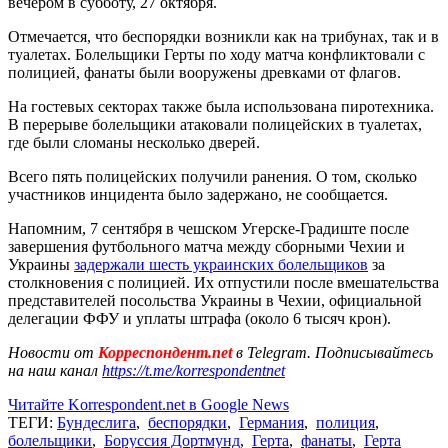
вечером в субботу, 27 октября.
Отмечается, что беспорядки возникли как на трибунах, так и в
туалетах. Болельщики Герты по ходу матча конфликтовали с
полицией, фанаты были вооружены древками от флагов.
На гостевых секторах также была использована пиротехника.
В перерыве болельщики атаковали полицейских в туалетах,
где были сломаны несколько дверей.
Всего пять полицейских получили ранения. О том, сколько
участников инцидента было задержано, не сообщается.
Напомним, 7 сентября в чешском Угерске-Градиште после
завершения футбольного матча между сборными Чехии и
Украины
задержали шесть украинских болельщиков
за
столкновения с полицией. Их отпустили после вмешательства
представителей посольства Украины в Чехии, официальной
делегации ФФУ и уплаты штрафа (около 6 тысяч крон).
Новости от
Корреспондент.net
в Telegram. Подписывайтесь
на наш канал
https://t.me/korrespondentnet
Читайте Korrespondent.net в Google News
ТЕГИ:
Бундеслига
,
беспорядки
,
Германия
,
полиция
,
болельщики
,
Боруссия Дортмунд
,
Герта
,
фанаты
,
Герта