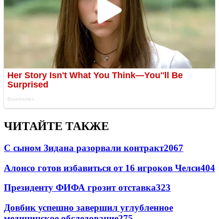
ЧИТАЙТЕ ТАКЖЕ
С сыном Зидана разорвали контракт
2067
Алонсо готов избавиться от 16 игроков Челси
404
Президенту ФИФА грозит отставка
323
Довбик успешно завершил углубленное
медицинское обследование
275