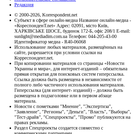
Редакция
© 2000-2026, Korrespondent.net
Субъект в сфере онлайн-медиа Название онлайн-медиа -
«КореспонденТ.net» Адрес: 02091, місто Київ,
ХАРКІВСЬКЕ ШОСЕ, будинок 172-Б, офіс 208/1 E-mail:
sunlight@mediadim.com.ua
Телефон: 044-205-43-00
Идентификатор медиа - R40-06068
Использование любых материалов, размещённых на
сайте, разрешается при условии ссылки на
Корреспондент.net.
При копировании материалов со страницы «Новости
Украины и мира», для интернет-изданий – обязательна
прямая открытая для поисковых систем гиперссылка.
Ссылка должна быть размещена в независимости от
полного либо частичного использования материалов.
Гиперссылка (для интернет- изданий) – должна быть
размещена в подзаголовке или в первом абзаце
материала.
Новости с пометками "Мнение", "Экспертиза",
"Заявление", "Регионы", "Деньги", "Власть", "Выборы",
"Тест-драйв", "Спецпроекты", "Промо" публикуются на
правах рекламы.
Раздел Спецпроекты создается совместно с
коммерческими партнерами.