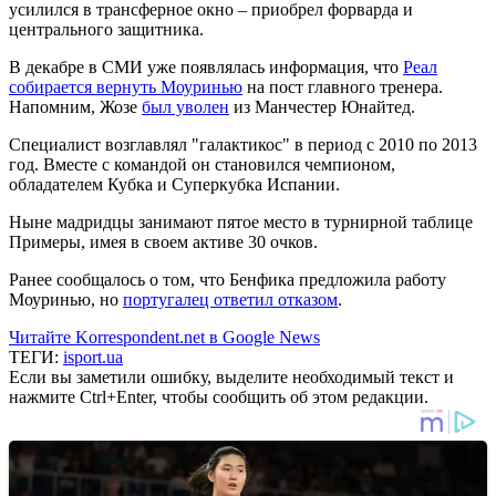
усилился в трансферное окно – приобрел форварда и
центрального защитника.
В декабре в СМИ уже появлялась информация, что
Реал
собирается вернуть Моуринью
на пост главного тренера.
Напомним, Жозе
был уволен
из Манчестер Юнайтед.
Специалист возглавлял "галактикос" в период с 2010 по 2013
год. Вместе с командой он становился чемпионом,
обладателем Кубка и Суперкубка Испании.
Ныне мадридцы занимают пятое место в турнирной таблице
Примеры, имея в своем активе 30 очков.
Ранее сообщалось о том, что Бенфика предложила работу
Моуринью, но
португалец ответил отказом
.
Читайте Korrespondent.net в Google News
ТЕГИ:
isport.ua
Если вы заметили ошибку, выделите необходимый текст и
нажмите Ctrl+Enter, чтобы сообщить об этом редакции.