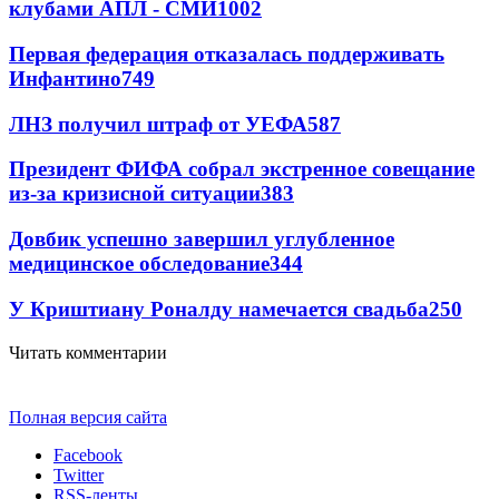
клубами АПЛ - СМИ
1002
Первая федерация отказалась поддерживать
Инфантино
749
ЛНЗ получил штраф от УЕФА
587
Президент ФИФА собрал экстренное совещание
из-за кризисной ситуации
383
Довбик успешно завершил углубленное
медицинское обследование
344
У Криштиану Роналду намечается свадьба
250
Читать комментарии
Полная версия сайта
Facebook
Twitter
RSS-ленты