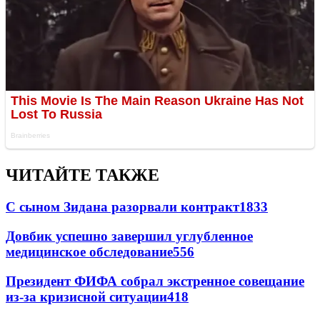
ЧИТАЙТЕ ТАКЖЕ
С сыном Зидана разорвали контракт
1833
Довбик успешно завершил углубленное
медицинское обследование
556
Президент ФИФА собрал экстренное совещание
из-за кризисной ситуации
418