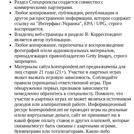
Раздел Спецпроекты создается совместно с
коммерческими партнерами.
Любое копирование, публикация, републикация и
другое распространение информации, которое содержит
ссылку на "Интерфакс-Украина", EPA / UPG, строго
воспрещается.
Владелец веб-страницы в разделе Я- Корреспондент
является автор публикации.
Любое копирование, перепечатка и воспроизведение
фотографий и/или аудиовизуальных материалов,
принадлежащих правообладателю Getty Images, строго
запрещено.
Материалы сайта korrespondent.net предназначены для
лиц старше 21 года (21+). Участие в азартных играх
может вызвать игровую зависимость. Соблюдайте
правила (принципы) ответственной игры. При
обнаружении первых признаков зависимости
немедленно обратитесь к специалисту. Помните, что
участие в азартных играх не может являться источником
доходов или альтернативой работе. Информационный
ресурс korrespondent.net не проводит игры на реальные
и/или виртуальные деньги, сайт не принимает ни в
какой форме оплату ставок и других платежей, которые
связаны/могут быть связаны с азартными играми,
букмекерами или тотализаторами. Какие-либо