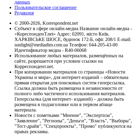
данных
Пользовательское соглашение
Редакция
© 2000-2026, Korrespondent.net
Субъект в сфере онлайн-медиа Название онлайн-медиа -
«КореспонденТ.net» Адрес: 02091, місто Київ,
ХАРКІВСЬКЕ ШОСЕ, будинок 172-Б, офіс 208/1 E-mail:
sunlight@mediadim.com.ua
Телефон: 044-205-43-00
Идентификатор медиа - R40-06068
Использование любых материалов, размещённых на
сайте, разрешается при условии ссылки на
Корреспондент.net.
При копировании материалов со страницы «Новости
Украины и мира», для интернет-изданий – обязательна
прямая открытая для поисковых систем гиперссылка.
Ссылка должна быть размещена в независимости от
полного либо частичного использования материалов.
Гиперссылка (для интернет- изданий) – должна быть
размещена в подзаголовке или в первом абзаце
материала.
Новости с пометками "Мнение", "Экспертиза",
"Заявление", "Регионы", "Деньги", "Власть", "Выборы",
"Тест-драйв", "Спецпроекты", "Промо" публикуются на
правах рекламы.