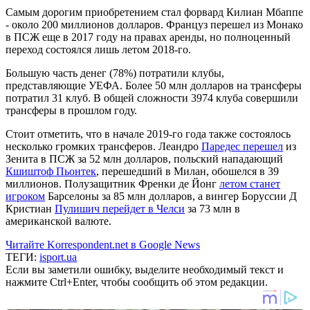
Самым дорогим приобретением стал форвард Килиан Мбаппе
- около 200 миллионов долларов. Француз перешел из Монако
в ПСЖ еще в 2017 году на правах аренды, но полноценный
переход состоялся лишь летом 2018-го.
Большую часть денег (78%) потратили клубы,
представляющие УЕФА. Более 50 млн долларов на трансферы
потратил 31 клуб. В общей сложности 3974 клуба совершили
трансферы в прошлом году.
Стоит отметить, что в начале 2019-го года также состоялось
несколько громких трансферов. Леандро
Паредес перешел
из
Зенита в ПСЖ за 52 млн долларов, польский нападающий
Кшиштоф Пьонтек
, перешедший в Милан, обошелся в 39
миллионов. Полузащитник Френки де Йонг
летом станет
игроком
Барселоны за 85 млн долларов, а вингер Боруссии Д
Кристиан
Пулишич перейдет в Челси
за 73 млн в
американской валюте.
Читайте Korrespondent.net в Google News
ТЕГИ:
isport.ua
Если вы заметили ошибку, выделите необходимый текст и
нажмите Ctrl+Enter, чтобы сообщить об этом редакции.