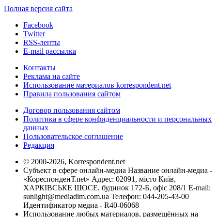
Полная версия сайта
Facebook
Twitter
RSS-ленты
E-mail рассылка
Контакты
Реклама на сайте
Использование материалов korrespondent.net
Правила пользования сайтом
Договор пользования сайтом
Политика в сфере конфиденциальности и персональных
данных
Пользовательское соглашение
Редакция
© 2000-2026, Korrespondent.net
Субъект в сфере онлайн-медиа Название онлайн-медиа -
«КореспонденТ.net» Адрес: 02091, місто Київ,
ХАРКІВСЬКЕ ШОСЕ, будинок 172-Б, офіс 208/1 E-mail:
sunlight@mediadim.com.ua
Телефон: 044-205-43-00
Идентификатор медиа - R40-06068
Использование любых материалов, размещённых на