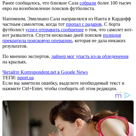
Ранее сообщалось, что близкие Сала
собрали
более 100 тысяч
евро на возобновление поисков футболиста.
Напомним, Эмилиано Сала направлялся из Нанта в Кардифф
частным самолетом, когда тот
пропал с радаров
. С борта
футболист
успел отправить сообщение
о том, что самолет вот-
вот развалится. Спустя несколько дней поисков
полиция
прекратила поисковую операцию
, которая не дала никаких
результатов.
По мнению экспертов,
лайнер мог упасть из-за обледенения
на крыльях.
Читайте Korrespondent.net в Google News
ТЕГИ:
isport.ua
Если вы заметили ошибку, выделите необходимый текст и
нажмите Ctrl+Enter, чтобы сообщить об этом редакции.