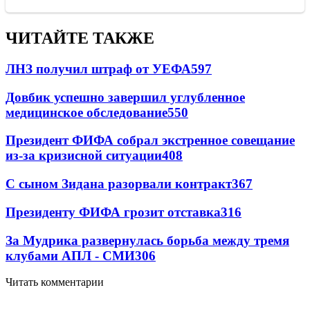
ЧИТАЙТЕ ТАКЖЕ
ЛНЗ получил штраф от УЕФА
597
Довбик успешно завершил углубленное
медицинское обследование
550
Президент ФИФА собрал экстренное совещание
из-за кризисной ситуации
408
С сыном Зидана разорвали контракт
367
Президенту ФИФА грозит отставка
316
За Мудрика развернулась борьба между тремя
клубами АПЛ - СМИ
306
Читать комментарии