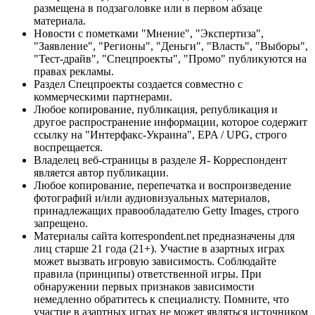
размещена в подзаголовке или в первом абзаце
материала.
Новости с пометками "Мнение", "Экспертиза",
"Заявление", "Регионы", "Деньги", "Власть", "Выборы",
"Тест-драйв", "Спецпроекты", "Промо" публикуются на
правах рекламы.
Раздел Спецпроекты создается совместно с
коммерческими партнерами.
Любое копирование, публикация, републикация и
другое распространение информации, которое содержит
ссылку на "Интерфакс-Украина", EPA / UPG, строго
воспрещается.
Владелец веб-страницы в разделе Я- Корреспондент
является автор публикации.
Любое копирование, перепечатка и воспроизведение
фотографий и/или аудиовизуальных материалов,
принадлежащих правообладателю Getty Images, строго
запрещено.
Материалы сайта korrespondent.net предназначены для
лиц старше 21 года (21+). Участие в азартных играх
может вызвать игровую зависимость. Соблюдайте
правила (принципы) ответственной игры. При
обнаружении первых признаков зависимости
немедленно обратитесь к специалисту. Помните, что
участие в азартных играх не может являться источником