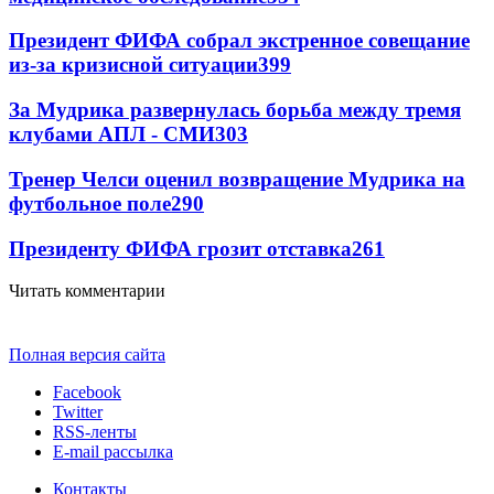
Президент ФИФА собрал экстренное совещание
из-за кризисной ситуации
399
За Мудрика развернулась борьба между тремя
клубами АПЛ - СМИ
303
Тренер Челси оценил возвращение Мудрика на
футбольное поле
290
Президенту ФИФА грозит отставка
261
Читать комментарии
Полная версия сайта
Facebook
Twitter
RSS-ленты
E-mail рассылка
Контакты