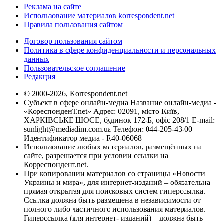
Реклама на сайте
Использование материалов korrespondent.net
Правила пользования сайтом
Договор пользования сайтом
Политика в сфере конфиденциальности и персональных
данных
Пользовательское соглашение
Редакция
© 2000-2026, Korrespondent.net
Субъект в сфере онлайн-медиа Название онлайн-медиа -
«КореспонденТ.net» Адрес: 02091, місто Київ,
ХАРКІВСЬКЕ ШОСЕ, будинок 172-Б, офіс 208/1 E-mail:
sunlight@mediadim.com.ua
Телефон: 044-205-43-00
Идентификатор медиа - R40-06068
Использование любых материалов, размещённых на
сайте, разрешается при условии ссылки на
Корреспондент.net.
При копировании материалов со страницы «Новости
Украины и мира», для интернет-изданий – обязательна
прямая открытая для поисковых систем гиперссылка.
Ссылка должна быть размещена в независимости от
полного либо частичного использования материалов.
Гиперссылка (для интернет- изданий) – должна быть