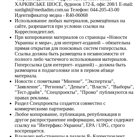
ХАРКІВСЬКЕ ШОСЕ, будинок 172-Б, офіс 208/1 E-mail:
sunlight@mediadim.com.ua
Телефон: 044-205-43-00
Идентификатор медиа - R40-06068
Использование любых материалов, размещённых на
сайте, разрешается при условии ссылки на
Корреспондент.net.
При копировании материалов со страницы «Новости
Украины и мира», для интернет-изданий – обязательна
прямая открытая для поисковых систем гиперссылка.
Ссылка должна быть размещена в независимости от
полного либо частичного использования материалов.
Гиперссылка (для интернет- изданий) – должна быть
размещена в подзаголовке или в первом абзаце
материала.
Новости с пометками "Мнение", "Экспертиза",
"Заявление", "Регионы", "Деньги", "Власть", "Выборы",
"Тест-драйв", "Спецпроекты", "Промо" публикуются на
правах рекламы.
Раздел Спецпроекты создается совместно с
коммерческими партнерами.
Любое копирование, публикация, републикация и
другое распространение информации, которое содержит
ссылку на "Интерфакс-Украина", EPA / UPG, строго
воспрещается.
Владелец веб-страницы в разделе Я- Корреспондент