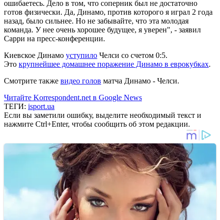
ошибаетесь. Дело в том, что соперник был не достаточно
готов физически. Да, Динамо, против которого я играл 2 года
назад, было сильнее. Но не забывайте, что эта молодая
команда. У нее очень хорошее будущее, я уверен", - заявил
Сарри на пресс-конференции.
Киевское Динамо
уступило
Челси со счетом 0:5.
Это
крупнейшее домашнее поражение Динамо в еврокубках
.
Смотрите также
видео голов
матча Динамо - Челси.
Читайте Korrespondent.net в Google News
ТЕГИ:
isport.ua
Если вы заметили ошибку, выделите необходимый текст и
нажмите Ctrl+Enter, чтобы сообщить об этом редакции.