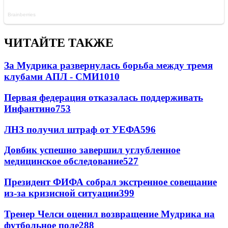
ЧИТАЙТЕ ТАКЖЕ
За Мудрика развернулась борьба между тремя
клубами АПЛ - СМИ
1010
Первая федерация отказалась поддерживать
Инфантино
753
ЛНЗ получил штраф от УЕФА
596
Довбик успешно завершил углубленное
медицинское обследование
527
Президент ФИФА собрал экстренное совещание
из-за кризисной ситуации
399
Тренер Челси оценил возвращение Мудрика на
футбольное поле
288