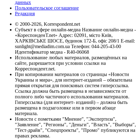
данных
Пользовательское соглашение
Редакция
© 2000-2026, Korrespondent.net
Субъект в сфере онлайн-медиа Название онлайн-медиа -
«КореспонденТ.net» Адрес: 02091, місто Київ,
ХАРКІВСЬКЕ ШОСЕ, будинок 172-Б, офіс 208/1 E-mail:
sunlight@mediadim.com.ua
Телефон: 044-205-43-00
Идентификатор медиа - R40-06068
Использование любых материалов, размещённых на
сайте, разрешается при условии ссылки на
Корреспондент.net.
При копировании материалов со страницы «Новости
Украины и мира», для интернет-изданий – обязательна
прямая открытая для поисковых систем гиперссылка.
Ссылка должна быть размещена в независимости от
полного либо частичного использования материалов.
Гиперссылка (для интернет- изданий) – должна быть
размещена в подзаголовке или в первом абзаце
материала.
Новости с пометками "Мнение", "Экспертиза",
"Заявление", "Регионы", "Деньги", "Власть", "Выборы",
"Тест-драйв", "Спецпроекты", "Промо" публикуются на
правах рекламы.