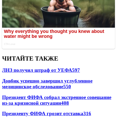
ЧИТАЙТЕ ТАКЖЕ
ЛНЗ получил штраф от УЕФА
597
Довбик успешно завершил углубленное
медицинское обследование
550
Президент ФИФА собрал экстренное совещание
из-за кризисной ситуации
408
Президенту ФИФА грозит отставка
316