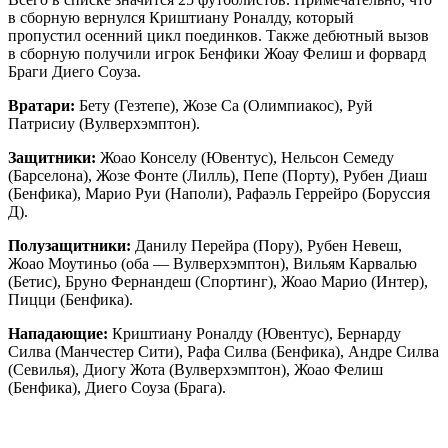
в сборную вернулся Криштиану Роналду, который
пропустил осенний цикл поединков. Также дебютный вызов
в сборную получили игрок Бенфики Жоау Фелиш и форвард
Браги Диего Соуза.
Вратари:
Бету (Гезтепе), Жозе Са (Олимпиакос), Руй
Патрисиу (Вулверхэмптон).
Защитники:
Жоао Конселу (Ювентус), Нельсон Семеду
(Барселона), Жозе Фонте (Лилль), Пепе (Порту), Рубен Диаш
(Бенфика), Марио Руи (Наполи), Рафаэль Геррейро (Боруссия
Д).
Полузащитники:
Данилу Перейра (Пору), Рубен Невеш,
Жоао Моутиньо (оба — Вулверхэмптон), Вильям Карвалью
(Бетис), Бруно Фернандеш (Спортинг), Жоао Марио (Интер),
Пицци (Бенфика).
Нападающие:
Криштиану Роналду (Ювентус), Бернарду
Силва (Манчестер Сити), Рафа Силва (Бенфика), Андре Силва
(Севилья), Диогу Жота (Вулверхэмптон), Жоао Фелиш
(Бенфика), Диего Соуза (Брага).