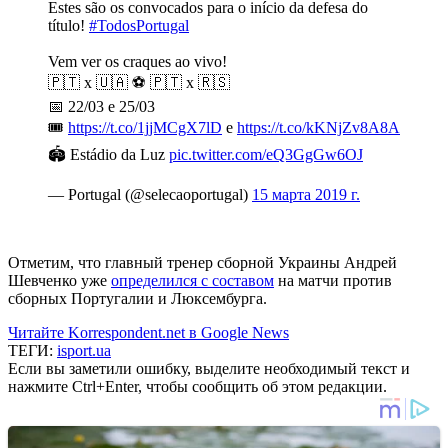
Estes são os convocados para o início da defesa do
título!
#TodosPortugal
Vem ver os craques ao vivo!
🇵🇹 x 🇺🇦 ⚽️ 🇵🇹 x 🇷🇸
📅 22/03 e 25/03
🎟️
https://t.co/1jjMCgX7lD
e
https://t.co/kKNjZv8A8A
🏟️ Estádio da Luz
pic.twitter.com/eQ3GgGw6OJ
— Portugal (@selecaoportugal)
15 марта 2019 г.
Отметим, что главный тренер сборной Украины Андрей
Шевченко уже
определился с составом
на матчи против
сборных Португалии и Люксембурга.
Читайте Korrespondent.net в Google News
ТЕГИ:
isport.ua
Если вы заметили ошибку, выделите необходимый текст и
нажмите Ctrl+Enter, чтобы сообщить об этом редакции.