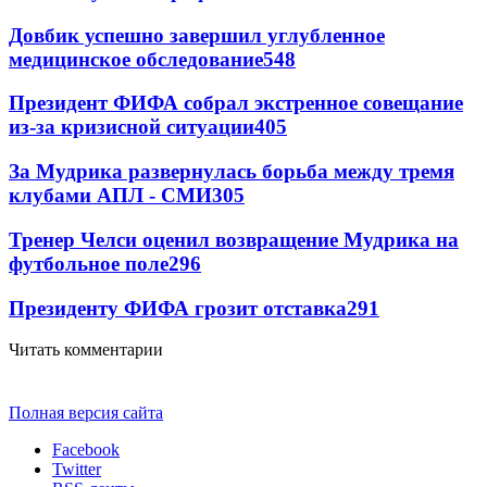
Довбик успешно завершил углубленное
медицинское обследование
548
Президент ФИФА собрал экстренное совещание
из-за кризисной ситуации
405
За Мудрика развернулась борьба между тремя
клубами АПЛ - СМИ
305
Тренер Челси оценил возвращение Мудрика на
футбольное поле
296
Президенту ФИФА грозит отставка
291
Читать комментарии
Полная версия сайта
Facebook
Twitter