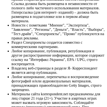
Ссылка должна быть размещена в независимости от
полного либо частичного использования материалов.
Гиперссылка (для интернет- изданий) – должна быть
размещена в подзаголовке или в первом абзаце
материала.
Новости с пометками "Мнение", "Экспертиза",
"Заявление", "Регионы", "Деньги", "Власть", "Выборы",
"Тест-драйв", "Спецпроекты", "Промо" публикуются на
правах рекламы.
Раздел Спецпроекты создается совместно с
коммерческими партнерами.
Любое копирование, публикация, републикация и
другое распространение информации, которое содержит
ссылку на "Интерфакс-Украина", EPA / UPG, строго
воспрещается.
Владелец веб-страницы в разделе Я- Корреспондент
является автор публикации.
Любое копирование, перепечатка и воспроизведение
фотографий и/или аудиовизуальных материалов,
принадлежащих правообладателю Getty Images, строго
запрещено.
Материалы сайта korrespondent.net предназначены для
лиц старше 21 года (21+). Участие в азартных играх
может вызвать игровую зависимость. Соблюдайте
правила (принципы) ответственной игры. При