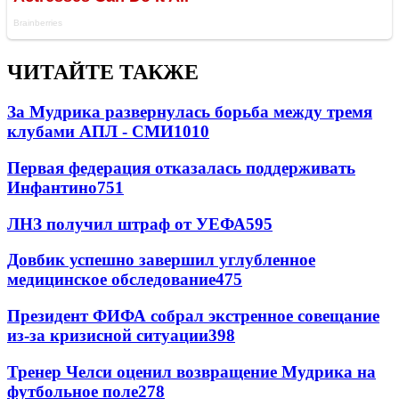
ЧИТАЙТЕ ТАКЖЕ
За Мудрика развернулась борьба между тремя
клубами АПЛ - СМИ
1010
Первая федерация отказалась поддерживать
Инфантино
751
ЛНЗ получил штраф от УЕФА
595
Довбик успешно завершил углубленное
медицинское обследование
475
Президент ФИФА собрал экстренное совещание
из-за кризисной ситуации
398
Тренер Челси оценил возвращение Мудрика на
футбольное поле
278