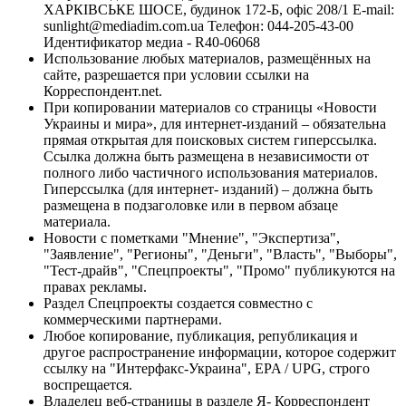
ХАРКІВСЬКЕ ШОСЕ, будинок 172-Б, офіс 208/1 E-mail:
sunlight@mediadim.com.ua
Телефон: 044-205-43-00
Идентификатор медиа - R40-06068
Использование любых материалов, размещённых на
сайте, разрешается при условии ссылки на
Корреспондент.net.
При копировании материалов со страницы «Новости
Украины и мира», для интернет-изданий – обязательна
прямая открытая для поисковых систем гиперссылка.
Ссылка должна быть размещена в независимости от
полного либо частичного использования материалов.
Гиперссылка (для интернет- изданий) – должна быть
размещена в подзаголовке или в первом абзаце
материала.
Новости с пометками "Мнение", "Экспертиза",
"Заявление", "Регионы", "Деньги", "Власть", "Выборы",
"Тест-драйв", "Спецпроекты", "Промо" публикуются на
правах рекламы.
Раздел Спецпроекты создается совместно с
коммерческими партнерами.
Любое копирование, публикация, републикация и
другое распространение информации, которое содержит
ссылку на "Интерфакс-Украина", EPA / UPG, строго
воспрещается.
Владелец веб-страницы в разделе Я- Корреспондент