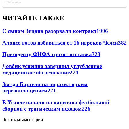
ЧИТАЙТЕ ТАКЖЕ
С сыном Зидана разорвали контракт
1996
Алонсо готов избавиться от 16 игроков Челси
382
Президенту ФИФА грозит отставка
323
Довбик успешно завершил углубленное
медицинское обследование
274
Звезда Барселоны поразил ярким
перевоплощением
271
В Уганде напали на капитана футбольной
сборной с трагическим исходом
226
Читать комментарии