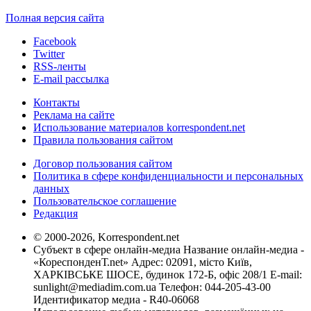
Полная версия сайта
Facebook
Twitter
RSS-ленты
E-mail рассылка
Контакты
Реклама на сайте
Использование материалов korrespondent.net
Правила пользования сайтом
Договор пользования сайтом
Политика в сфере конфиденциальности и персональных
данных
Пользовательское соглашение
Редакция
© 2000-2026, Korrespondent.net
Субъект в сфере онлайн-медиа Название онлайн-медиа -
«КореспонденТ.net» Адрес: 02091, місто Київ,
ХАРКІВСЬКЕ ШОСЕ, будинок 172-Б, офіс 208/1 E-mail:
sunlight@mediadim.com.ua
Телефон: 044-205-43-00
Идентификатор медиа - R40-06068