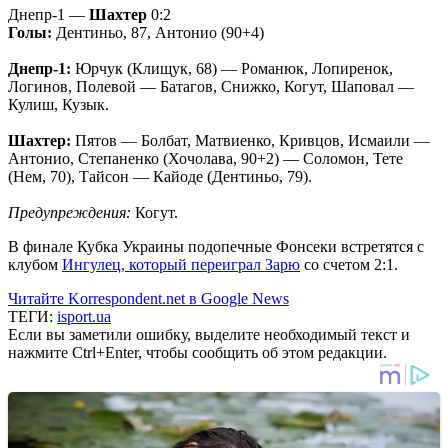
Днепр-1 —
Шахтер
0:2
Голы:
Дентиньо, 87, Антонио (90+4)
Днепр-1:
Юрчук (Клищук, 68) — Романюк, Лопиренок,
Логинов, Полевой — Батагов, Снижко, Когут, Шаповал —
Кулиш, Кузык.
Шахтер:
Пятов — Болбат, Матвиенко, Кривцов, Исмаили —
Антонио, Степаненко (Хочолава, 90+2) — Соломон, Тете
(Нем, 70), Тайсон — Кайоде (Дентиньо, 79).
Предупреждения:
Когут.
В финале Кубка Украины подопечные Фонсеки встретятся с
клубом
Ингулец, который переиграл Зарю
со счетом 2:1.
Читайте Korrespondent.net в Google News
ТЕГИ:
isport.ua
Если вы заметили ошибку, выделите необходимый текст и
нажмите Ctrl+Enter, чтобы сообщить об этом редакции.