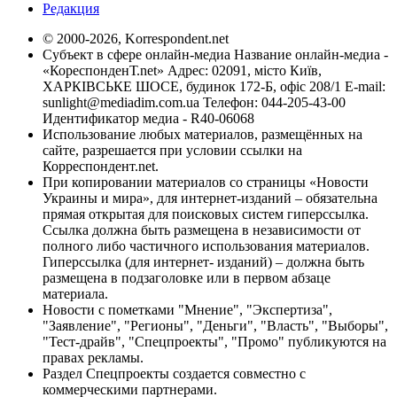
Редакция
© 2000-2026, Korrespondent.net
Субъект в сфере онлайн-медиа Название онлайн-медиа -
«КореспонденТ.net» Адрес: 02091, місто Київ,
ХАРКІВСЬКЕ ШОСЕ, будинок 172-Б, офіс 208/1 E-mail:
sunlight@mediadim.com.ua
Телефон: 044-205-43-00
Идентификатор медиа - R40-06068
Использование любых материалов, размещённых на
сайте, разрешается при условии ссылки на
Корреспондент.net.
При копировании материалов со страницы «Новости
Украины и мира», для интернет-изданий – обязательна
прямая открытая для поисковых систем гиперссылка.
Ссылка должна быть размещена в независимости от
полного либо частичного использования материалов.
Гиперссылка (для интернет- изданий) – должна быть
размещена в подзаголовке или в первом абзаце
материала.
Новости с пометками "Мнение", "Экспертиза",
"Заявление", "Регионы", "Деньги", "Власть", "Выборы",
"Тест-драйв", "Спецпроекты", "Промо" публикуются на
правах рекламы.
Раздел Спецпроекты создается совместно с
коммерческими партнерами.