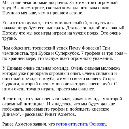
Мы стали чемпионами досрочно. За этим стоит огромный
труд. Вы посмотрите, сколько команда потеряла очков.
Намного меньше, чем в прошлом сезоне.
Если кто-то думает, что чемпионат слабый, то пусть для
начала попробует его выиграть. Для нас он вдвойне сложный.
Потому что мы все игры играем на чужих полях. Это очень
трудно.
Чем объяснить тренерский успех Паулу Фонсеки? Три
чемпионства, три Кубка и Суперкубок. 7 трофеев за три года –
по крайней мере, это заслуживает огромного уважения.
У Динамо очень сильная команда. Очень сильная молодежь,
которая уже приобрела огромный опыт. Очень сильный и
опытный президент клуба, я имею своего коллегу Игоря
Суркиса, который очень много делает для своего клуба. С
ними очень трудно играть, просто мы сильнее.
Я считаю, что у нас очень сильная, яркая команда, у которой
огромный потенциал. И я надеюсь, что мы будем дальше
побеждать, завоевывать трофеи и побеждать киевское
Динамо", - рассказал Ринат Ахметов.
Ранее Ахметов заявил, что
готов отпустить Фонсеку
.