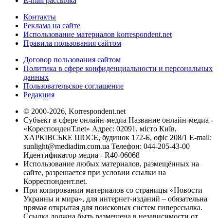
E-mail рассылка
Контакты
Реклама на сайте
Использование материалов korrespondent.net
Правила пользования сайтом
Договор пользования сайтом
Политика в сфере конфиденциальности и персональных
данных
Пользовательское соглашение
Редакция
© 2000-2026, Korrespondent.net
Субъект в сфере онлайн-медиа Название онлайн-медиа -
«КореспонденТ.net» Адрес: 02091, місто Київ,
ХАРКІВСЬКЕ ШОСЕ, будинок 172-Б, офіс 208/1 E-mail:
sunlight@mediadim.com.ua
Телефон: 044-205-43-00
Идентификатор медиа - R40-06068
Использование любых материалов, размещённых на
сайте, разрешается при условии ссылки на
Корреспондент.net.
При копировании материалов со страницы «Новости
Украины и мира», для интернет-изданий – обязательна
прямая открытая для поисковых систем гиперссылка.
Ссылка должна быть размещена в независимости от