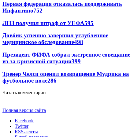
Первая федерация отказалась поддерживать
Инфантино
752
ЛНЗ получил штраф от УЕФА
595
Довбик успешно завершил углубленное
медицинское обследование
498
Президент ФИФА собрал экстренное совещание
из-за кризисной ситуации
399
Тренер Челси оценил возвращение Мудрика на
футбольное поле
286
Читать комментарии
Полная версия сайта
Facebook
Twitter
RSS-ленты