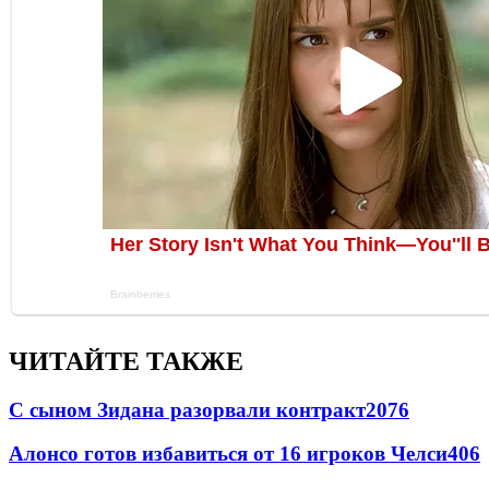
ЧИТАЙТЕ ТАКЖЕ
С сыном Зидана разорвали контракт
2076
Алонсо готов избавиться от 16 игроков Челси
406