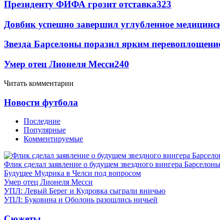
Президенту ФИФА грозит отставка
323
Довбик успешно завершил углубленное медицинск
Звезда Барселоны поразил ярким перевоплощени
Умер отец Лионеля Месси
240
Читать комментарии
Новости футбола
Последние
Популярные
Комментируемые
Флик сделал заявление о будущем звездного вингера Барселон
Будущее Мудрика в Челси под вопросом
Умер отец Лионеля Месси
УПЛ: Левый Берег и Кудровка сыграли вничью
УПЛ: Буковина и Оболонь разошлись ничьей
Сюжеты