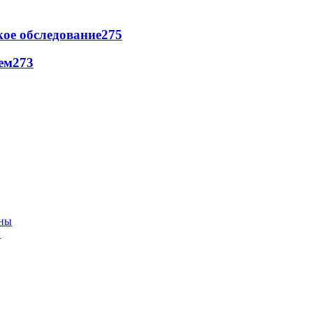
ое обследование
275
ем
273
ы