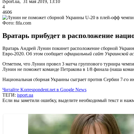
iSport.ua, 31 мая 2019, 13:10
4
4606
Фото: fifa.com
Вратарь прибудет в расположение наци
Вратарь Андрей Лунин покинет расположение сборной Украины
Евро-2020. Об этом сообщает
официальный сайт Украинской а
Отметим, что Лунин провел 3 матча группового турнира чемпио
Лунин не поможет команде Петракова в 1/8 финала (наша коман
Национальная сборная Украины сыграет против Сербии 7-го ию
Читайте Korrespondent.net в Google News
ТЕГИ:
isport.ua
Если вы заметили ошибку, выделите необходимый текст и нажми