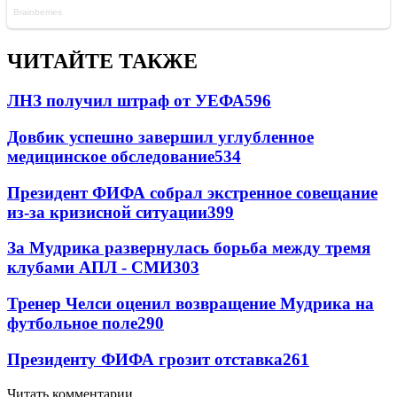
ЧИТАЙТЕ ТАКЖЕ
ЛНЗ получил штраф от УЕФА
596
Довбик успешно завершил углубленное
медицинское обследование
534
Президент ФИФА собрал экстренное совещание
из-за кризисной ситуации
399
За Мудрика развернулась борьба между тремя
клубами АПЛ - СМИ
303
Тренер Челси оценил возвращение Мудрика на
футбольное поле
290
Президенту ФИФА грозит отставка
261
Читать комментарии