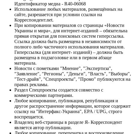
Идентификатор медиа - R40-06068
Использование любых материалов, размещённых на
сайте, разрешается при условии ссылки на
Корреспондент.net.
При копировании материалов со страницы «Новости
Украины и мира», для интернет-изданий – обязательна
прямая открытая для поисковых систем гиперссылка.
Ссылка должна быть размещена в независимости от
полного либо частичного использования материалов.
Гиперссылка (для интернет- изданий) – должна быть
размещена в подзаголовке или в первом абзаце
материала.
Новости с пометками "Мнение", "Экспертиза",
"Заявление", "Регионы", "Деньги", "Власть", "Выборы",
"Тест-драйв", "Спецпроекты", "Промо" публикуются на
правах рекламы.
Раздел Спецпроекты создается совместно с
коммерческими партнерами.
Любое копирование, публикация, републикация и
другое распространение информации, которое содержит
ссылку на "Интерфакс-Украина", EPA / UPG, строго
воспрещается.
Владелец веб-страницы в разделе Я- Корреспондент
является автор публикации.
Любое копирование, перепечатка и воспроизведение