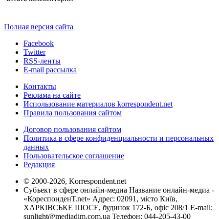
Полная версия сайта
Facebook
Twitter
RSS-ленты
E-mail рассылка
Контакты
Реклама на сайте
Использование материалов korrespondent.net
Правила пользования сайтом
Договор пользования сайтом
Политика в сфере конфиденциальности и персональных
данных
Пользовательское соглашение
Редакция
© 2000-2026, Korrespondent.net
Субъект в сфере онлайн-медиа Название онлайн-медиа -
«КореспонденТ.net» Адрес: 02091, місто Київ,
ХАРКІВСЬКЕ ШОСЕ, будинок 172-Б, офіс 208/1 E-mail:
sunlight@mediadim.com.ua
Телефон: 044-205-43-00