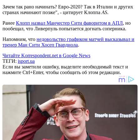
Зачем так рано начинать? Евро-2020? Так в Италии и других
странах начинают позже", - цитирует Клоппа
AS
.
Ранее
Клопп назвал Манчестер Сити фаворитом в АПЛ
, но
пообещал, что Ливерпуль попытается догнать соперника.
Напомним, что
недовольство графиком матчей высказывал и
тренер Ман Сити Хосеп Гвардиола
.
Читайте Korrespondent.net в Google News
ТЕГИ:
isport.ua
Если вы заметили ошибку, выделите необходимый текст и
нажмите Ctrl+Enter, чтобы сообщить об этом редакции.