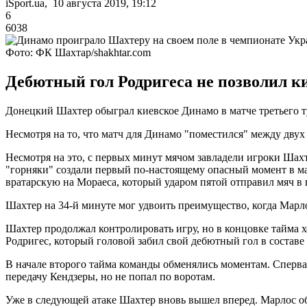
iSport.ua, 10 августа 2019, 19:12
6
6038
Фото: ФК Шахтар/shakhtar.com
Дебютный гол Родригеса не позволил к
Донецкий Шахтер обыграл киевское Динамо в матче третьего
Несмотря на то, что матч для Динамо "поместился" между дву
Несмотря на это, с первых минут мячом завладели игроки Ша
"горняки" создали первый по-настоящему опасный момент в мат
вратарскую на Мораеса, который ударом пятой отправил мяч в 
Шахтер на 34-й минуте мог удвоить преимущество, когда Марло
Шахтер продолжал контролировать игру, но в концовке тайма 
Родригес, который головой забил свой дебютный гол в составе
В начале второго тайма команды обменялись моментам. Сперва 
передачу Кендзеры, но не попал по воротам.
Уже в следующей атаке Шахтер вновь вышел вперед. Марлос о