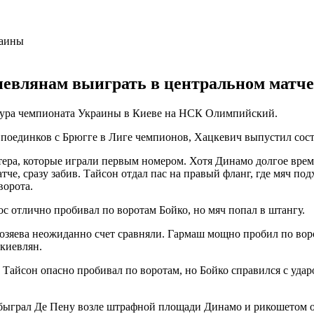
иевлянам выиграть в центральном матче
 тура чемпионата Украины в Киеве на НСК Олимпийский.
х поединков с Брюгге в Лиге чемпионов, Хацкевич выпустил сос
хтера, которые играли первым номером. Хотя Динамо долгое вре
че, сразу забив. Тайсон отдал пас на правый фланг, где мяч по
ворота.
с отлично пробивал по воротам Бойко, но мяч попал в штангу.
хозяева неожиданно счет сравняли. Гармаш мощно пробил по вор
 киевлян.
Тайсон опасно пробивал по воротам, но Бойко справился с удар
быграл Де Пену возле штрафной площади Динамо и рикошетом о