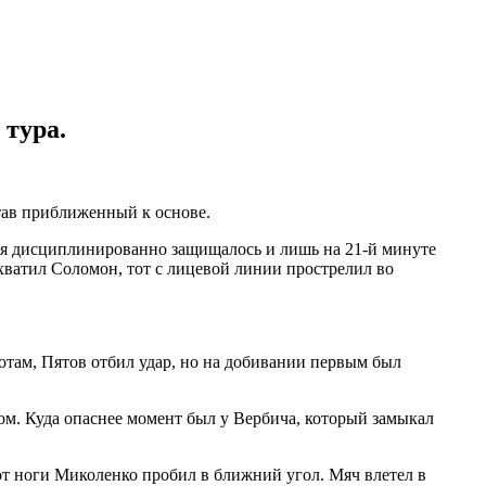
 тура.
тав приближенный к основе.
мя дисциплинированно защищалось и лишь на 21-й минуте
дхватил Соломон, тот с лицевой линии прострелил во
отам, Пятов отбил удар, но на добивании первым был
ом. Куда опаснее момент был у Вербича, который замыкал
т ноги Миколенко пробил в ближний угол. Мяч влетел в