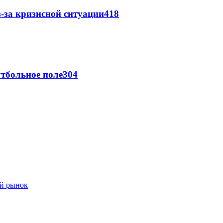
-за кризисной ситуации
418
тбольное поле
304
ый рынок