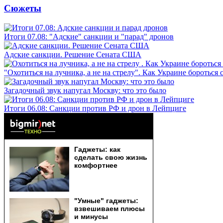
Сюжеты
Итоги 07.08: "Адские" санкции и "парад" дронов
Адские санкции. Решение Сената США
"Охотиться на лучника, а не на стрелу". Как Украине бороться 
Загадочный звук напугал Москву: что это было
Итоги 06.08: Санкции против РФ и дрон в Лейпциге