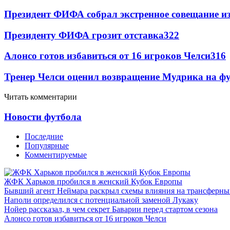
Президент ФИФА собрал экстренное совещание из
Президенту ФИФА грозит отставка
322
Алонсо готов избавиться от 16 игроков Челси
316
Тренер Челси оценил возвращение Мудрика на фу
Читать комментарии
Новости футбола
Последние
Популярные
Комментируемые
ЖФК Харьков пробился в женский Кубок Европы
Бывший агент Неймара раскрыл схемы влияния на трансферн
Наполи определился с потенциальной заменой Лукаку
Нойер рассказал, в чем секрет Баварии перед стартом сезона
Алонсо готов избавиться от 16 игроков Челси