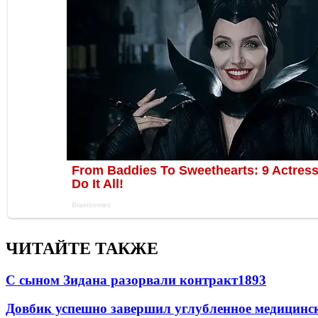
ЧИТАЙТЕ ТАКЖЕ
С сыном Зидана разорвали контракт
1893
Довбик успешно завершил углубленное медицинск