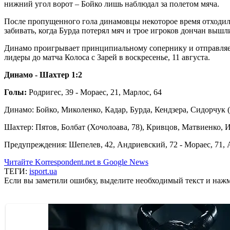
нижний угол ворот – Бойко лишь наблюдал за полетом мяча.
После пропущенного гола динамовцы некоторое время отходили 
забивать, когда Бурда потерял мяч и трое игроков дончан выш
Динамо проигрывает принципиальному сопернику и отправляетс
лидеры до матча Колоса с Зарей в воскресенье, 11 августа.
Динамо - Шахтер 1:2
Голы:
Родригес, 39 - Мораес, 21, Марлос, 64
Динамо: Бойко, Миколенко, Кадар, Бурда, Кендзера, Сидорчук (
Шахтер: Пятов, Болбат (Хочолоава, 78), Кривцов, Матвиенко, 
Предупреждения: Шепелев, 42, Андриевский, 72 - Мораес, 71, 
Читайте Korrespondent.net в Google News
ТЕГИ:
isport.ua
Если вы заметили ошибку, выделите необходимый текст и нажми