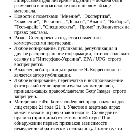
Гиперссылка (для интернет- изданий) – должна быть
размещена в подзаголовке или в первом абзаце
материала.
Новости с пометками "Мнение", "Экспертиза",
"Заявление", "Регионы", "Деньги", "Власть", "Выборы",
"Тест-драйв", "Спецпроекты", "Промо" публикуются на
правах рекламы.
Раздел Спецпроекты создается совместно с
коммерческими партнерами.
Любое копирование, публикация, републикация и
другое распространение информации, которое содержит
ссылку на "Интерфакс-Украина", EPA / UPG, строго
воспрещается.
Владелец веб-страницы в разделе Я- Корреспондент
является автор публикации.
Любое копирование, перепечатка и воспроизведение
фотографий и/или аудиовизуальных материалов,
принадлежащих правообладателю Getty Images, строго
запрещено.
Материалы сайта korrespondent.net предназначены для
лиц старше 21 года (21+). Участие в азартных играх
может вызвать игровую зависимость. Соблюдайте
правила (принципы) ответственной игры. При
обнаружении первых признаков зависимости
немедленно обратитесь к специалисту. Помните, что