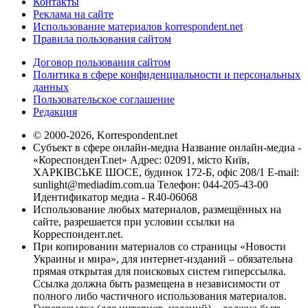
Контакты
Реклама на сайте
Использование материалов korrespondent.net
Правила пользования сайтом
Договор пользования сайтом
Политика в сфере конфиденциальности и персональных
данных
Пользовательское соглашение
Редакция
© 2000-2026, Korrespondent.net
Субъект в сфере онлайн-медиа Название онлайн-медиа -
«КореспонденТ.net» Адрес: 02091, місто Київ,
ХАРКІВСЬКЕ ШОСЕ, будинок 172-Б, офіс 208/1 E-mail:
sunlight@mediadim.com.ua
Телефон: 044-205-43-00
Идентификатор медиа - R40-06068
Использование любых материалов, размещённых на
сайте, разрешается при условии ссылки на
Корреспондент.net.
При копировании материалов со страницы «Новости
Украины и мира», для интернет-изданий – обязательна
прямая открытая для поисковых систем гиперссылка.
Ссылка должна быть размещена в независимости от
полного либо частичного использования материалов.