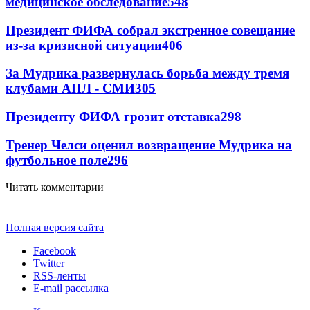
медицинское обследование
548
Президент ФИФА собрал экстренное совещание
из-за кризисной ситуации
406
За Мудрика развернулась борьба между тремя
клубами АПЛ - СМИ
305
Президенту ФИФА грозит отставка
298
Тренер Челси оценил возвращение Мудрика на
футбольное поле
296
Читать комментарии
Полная версия сайта
Facebook
Twitter
RSS-ленты
E-mail рассылка