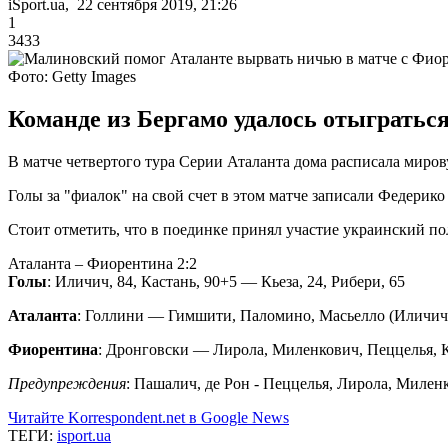
iSport.ua, 22 сентября 2019, 21:26
1
3433
Фото: Getty Images
Команде из Бергамо удалось отыграться
В матче четвертого тура Серии Аталанта дома расписала миров
Голы за "фиалок" на свой счет в этом матче записали Федери
Стоит отметить, что в поединке принял участие украинский п
Аталанта – Фиорентина 2:2
Голы
: Иличич, 84, Кастань, 90+5 — Кьеза, 24, Рибери, 65
Аталанта
: Голлини — Гимшити, Паломино, Масьелло (Иличич, 
Фиорентина
: Дронговски — Лирола, Миленкович, Пеццелья, Кас
Предупреждения
: Пашалич, де Рон - Пеццелья, Лирола, Милен
Читайте Korrespondent.net в Google News
ТЕГИ:
isport.ua