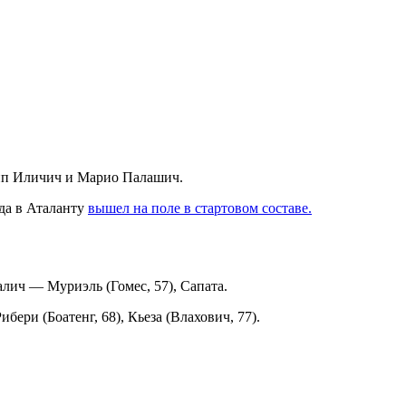
осип Иличич и Марио Палашич.
да в Аталанту
вышел на поле в стартовом составе.
лич — Муриэль (Гомес, 57), Сапата.
ери (Боатенг, 68), Кьеза (Влахович, 77).