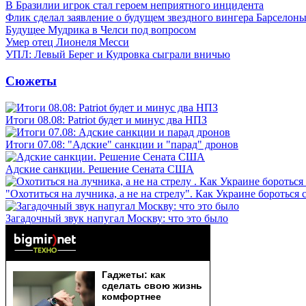
В Бразилии игрок стал героем неприятного инцидента
Флик сделал заявление о будущем звездного вингера Барселон
Будущее Мудрика в Челси под вопросом
Умер отец Лионеля Месси
УПЛ: Левый Берег и Кудровка сыграли вничью
Сюжеты
Итоги 08.08: Patriot будет и минус два НПЗ
Итоги 07.08: "Адские" санкции и "парад" дронов
Адские санкции. Решение Сената США
"Охотиться на лучника, а не на стрелу". Как Украине бороться 
Загадочный звук напугал Москву: что это было