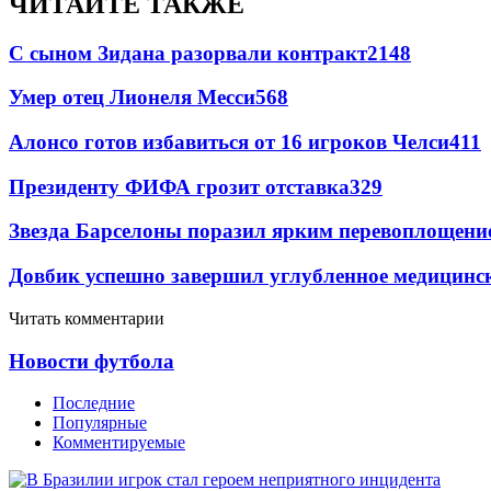
ЧИТАЙТЕ ТАКЖЕ
С сыном Зидана разорвали контракт
2148
Умер отец Лионеля Месси
568
Алонсо готов избавиться от 16 игроков Челси
411
Президенту ФИФА грозит отставка
329
Звезда Барселоны поразил ярким перевоплощени
Довбик успешно завершил углубленное медицинск
Читать комментарии
Новости футбола
Последние
Популярные
Комментируемые