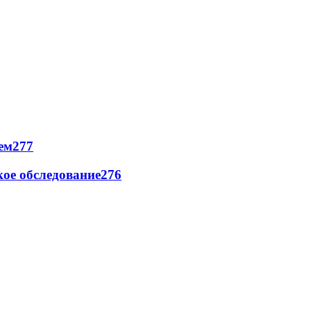
ем
277
ое обследование
276