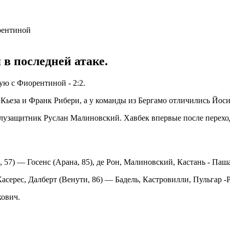
 в последней атаке.
ую с Фиорентиной - 2:2.
ко Кьеза и Франк Рибери, а у команды из Бергамо отличились Й
олузащитник Руслан Малиновский. Хавбек впервые после перехо
57) — Госенс (Арана, 85), де Рон, Малиновский, Кастань - Паша
ерес, Далберт (Венути, 86) — Бадель, Кастровилли, Пульгар -Риб
кович.